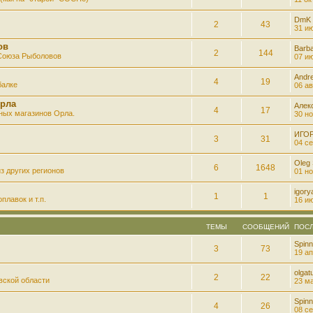
DmK
2
43
31 ию
ов
Barb
2
144
 Союза Рыболовов
07 ию
Andre
4
19
балке
06 ав
рла
Алек
4
17
ных магазинов Орла.
30 но
ИГО
3
31
04 се
Oleg
6
1648
з других регионов
01 но
igory
1
1
плавок и т.п.
16 ию
ТЕМЫ
СООБЩЕНИЙ
ПОС
Spinn
3
73
19 ап
olgatu
2
22
вской области
23 ма
Spinn
4
26
08 се