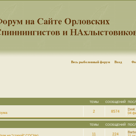
Весь рыболовный форум
Вход
Фо
ТЕМЫ
СООБЩЕНИЙ
ПОС
DmK
2
8574
рума
04 фе
ТЕМЫ
СООБЩЕНИЙ
ПОС
Barb
11
224
(как на "старой" СОСНе)
11 ок