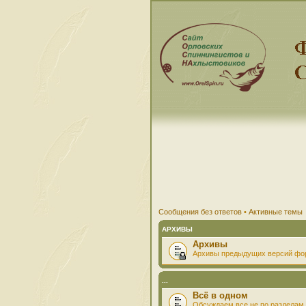
Сообщения без ответов
•
Активные темы
АРХИВЫ
Архивы
Архивы предыдущих версий фо
...
Всё в одном
Обсуждаем все не по разделам 