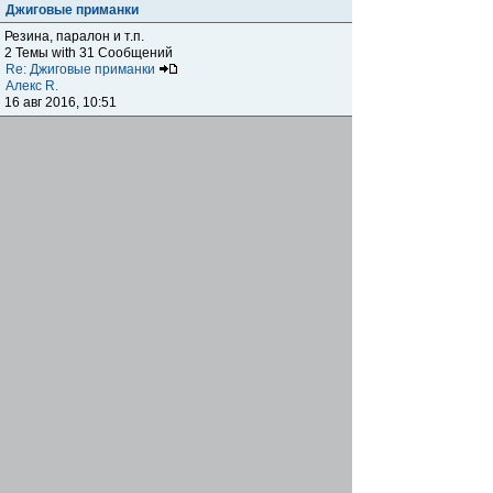
Джиговые приманки
Резина, паралон и т.п.
2 Темы with 31 Сообщений
Re: Джиговые приманки
Алекс R.
16 авг 2016, 10:51
Приманки
0 Темы with 0 Сообщений
Нет сообщений
Отчеты о рыбалках
Отчеты о рыбалках
Отчеты об одно-двухдневных выездах на рыбалку
25 Темы with 534 Сообщений
Летний спиннинг 2017г.
DmK
21 июн 2017, 11:34
Отчеты о "серьезных" выездах на рыбалку
Отчеты о "серьёзных" выездах (fishing trip), например,
на волгу, Камчатку, Карелию и т.п.
14 Темы with 51 Сообщений
р.Дон 2016 лето
DmK
08 июл 2016, 15:46