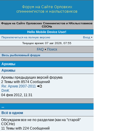
Форум на Сайте Орловских Спиннингистов и НАхлыстовиков
СОСНа
Hello Mobile Device User!
Переключиться на полную версию
Вход
•
Текущее время: 07 авг 2026, 07:55
FAQ
•
Поиск
Весь рыболовный форум
Архивы
Архивы
Архивы предыдущих версий форума
2 Темы with 8574 Сообщений
Re: Архив 2007-2011
DmK
04 фев 2012, 11:31
...
Всё в одном
Обсуждаем все не по разделам (как на "старой"
СОСНе)
11 Темы with 224 Сообщений