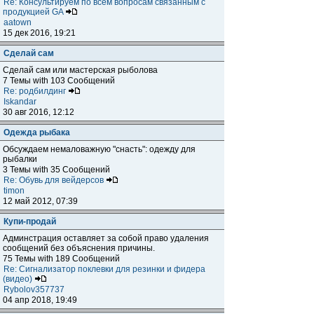
Re: Консультируем по всем вопросам связанным с
продукцией GA
aatown
15 дек 2016, 19:21
Сделай сам
Сделай сам или мастерская рыболова
7 Темы with 103 Сообщений
Re: родбилдинг
Iskandar
30 авг 2016, 12:12
Одежда рыбака
Обсуждаем немаловажную "снасть": одежду для
рыбалки
3 Темы with 35 Сообщений
Re: Обувь для вейдерсов
timon
12 май 2012, 07:39
Купи-продай
Админстрация оставляет за собой право удаления
сообщений без объяснения причины.
75 Темы with 189 Сообщений
Re: Сигнализатор поклевки для резинки и фидера
(видео)
Rybolov357737
04 апр 2018, 19:49