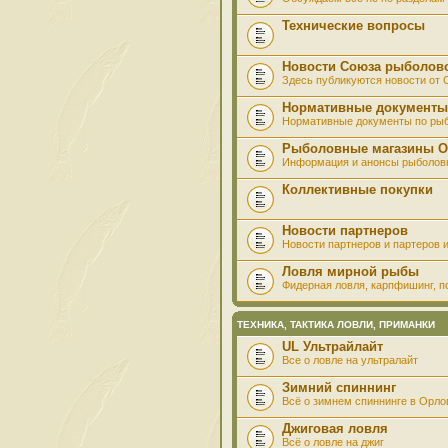
Технические вопросы
Новости Союза рыболов
Здесь публикуются новости от
Нормативные документы
Нормативные документы по ры
Рыболовные магазины О
Информация и анонсы рыболов
Коллективные покупки
Новости партнеров
Новости партнеров и партеров и
Ловля мирной рыбы
Фидерная ловля, карпфишинг, по
ТЕХНИКА, ТАКТИКА ЛОВЛИ, ПРИМАНКИ
UL Ультрайлайт
Все о ловле на ультралайт
Зимний спиннинг
Всё о зимнем спиннинге в Орло
Джиговая ловля
Всё о ловле на джиг