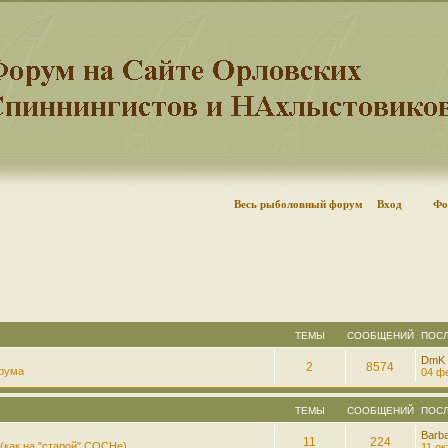
Весь рыболовный форум
Вход
Фо
ТЕМЫ
СООБЩЕНИЙ
ПОС
DmK
2
8574
рума
04 фе
ТЕМЫ
СООБЩЕНИЙ
ПОС
Barb
11
224
(как на "старой" СОСНе)
11 ок