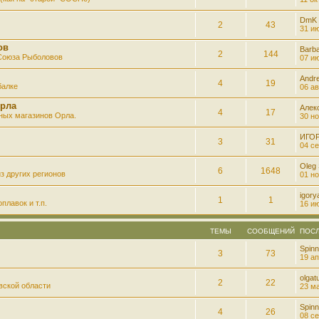
DmK
2
43
31 ию
ов
Barb
2
144
 Союза Рыболовов
07 ию
Andre
4
19
балке
06 ав
рла
Алек
4
17
ных магазинов Орла.
30 но
ИГО
3
31
04 се
Oleg
6
1648
з других регионов
01 но
igory
1
1
плавок и т.п.
16 ию
ТЕМЫ
СООБЩЕНИЙ
ПОС
Spinn
3
73
19 ап
olgatu
2
22
вской области
23 ма
Spinn
4
26
08 се