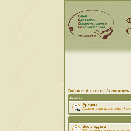
Сообщения без ответов
•
Активные темы
АРХИВЫ
Архивы
Архивы предыдущих версий фо
...
Всё в одном
Обсуждаем все не по разделам 