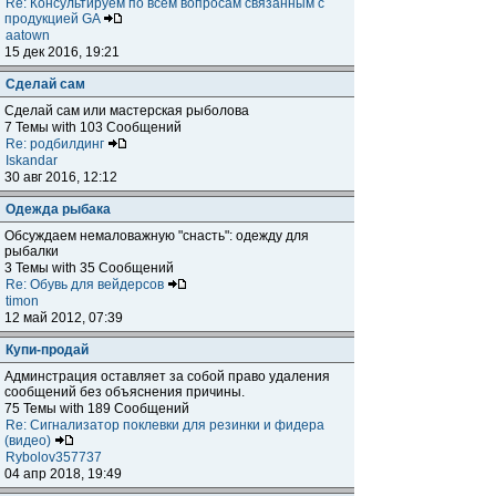
Re: Консультируем по всем вопросам связанным с
продукцией GA
aatown
15 дек 2016, 19:21
Сделай сам
Сделай сам или мастерская рыболова
7 Темы with 103 Сообщений
Re: родбилдинг
Iskandar
30 авг 2016, 12:12
Одежда рыбака
Обсуждаем немаловажную "снасть": одежду для
рыбалки
3 Темы with 35 Сообщений
Re: Обувь для вейдерсов
timon
12 май 2012, 07:39
Купи-продай
Админстрация оставляет за собой право удаления
сообщений без объяснения причины.
75 Темы with 189 Сообщений
Re: Сигнализатор поклевки для резинки и фидера
(видео)
Rybolov357737
04 апр 2018, 19:49