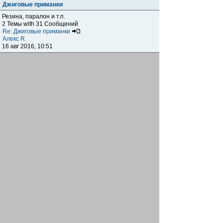
Джиговые приманки
Резина, паралон и т.п.
2 Темы with 31 Сообщений
Re: Джиговые приманки
Алекс R.
16 авг 2016, 10:51
Приманки
0 Темы with 0 Сообщений
Нет сообщений
Отчеты о рыбалках
Отчеты о рыбалках
Отчеты об одно-двухдневных выездах на рыбалку
25 Темы with 534 Сообщений
Летний спиннинг 2017г.
DmK
21 июн 2017, 11:34
Отчеты о "серьезных" выездах на рыбалку
Отчеты о "серьёзных" выездах (fishing trip), например,
на волгу, Камчатку, Карелию и т.п.
14 Темы with 51 Сообщений
р.Дон 2016 лето
DmK
08 июл 2016, 15:46