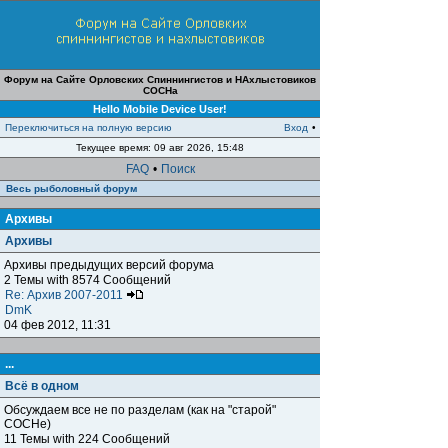
Форум на Сайте Орловских Спиннингистов и НАхлыстовиков
СОСНа
Hello Mobile Device User!
Переключиться на полную версию
Вход
•
Текущее время: 09 авг 2026, 15:48
FAQ
•
Поиск
Весь рыболовный форум
Архивы
Архивы
Архивы предыдущих версий форума
2 Темы with 8574 Сообщений
Re: Архив 2007-2011
DmK
04 фев 2012, 11:31
...
Всё в одном
Обсуждаем все не по разделам (как на "старой"
СОСНе)
11 Темы with 224 Сообщений