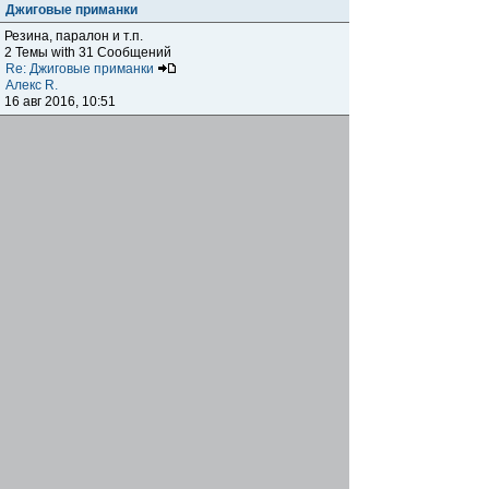
Джиговые приманки
Резина, паралон и т.п.
2 Темы with 31 Сообщений
Re: Джиговые приманки
Алекс R.
16 авг 2016, 10:51
Приманки
0 Темы with 0 Сообщений
Нет сообщений
Отчеты о рыбалках
Отчеты о рыбалках
Отчеты об одно-двухдневных выездах на рыбалку
25 Темы with 534 Сообщений
Летний спиннинг 2017г.
DmK
21 июн 2017, 11:34
Отчеты о "серьезных" выездах на рыбалку
Отчеты о "серьёзных" выездах (fishing trip), например,
на волгу, Камчатку, Карелию и т.п.
14 Темы with 51 Сообщений
р.Дон 2016 лето
DmK
08 июл 2016, 15:46