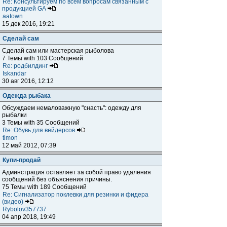
Re: Консультируем по всем вопросам связанным с
продукцией GA
aatown
15 дек 2016, 19:21
Сделай сам
Сделай сам или мастерская рыболова
7 Темы with 103 Сообщений
Re: родбилдинг
Iskandar
30 авг 2016, 12:12
Одежда рыбака
Обсуждаем немаловажную "снасть": одежду для
рыбалки
3 Темы with 35 Сообщений
Re: Обувь для вейдерсов
timon
12 май 2012, 07:39
Купи-продай
Админстрация оставляет за собой право удаления
сообщений без объяснения причины.
75 Темы with 189 Сообщений
Re: Сигнализатор поклевки для резинки и фидера
(видео)
Rybolov357737
04 апр 2018, 19:49