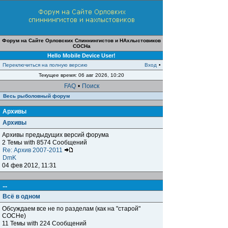
Форум на Сайте Орловских Спиннингистов и НАхлыстовиков
СОСНа
Hello Mobile Device User!
Переключиться на полную версию
Вход
•
Текущее время: 06 авг 2026, 10:20
FAQ
•
Поиск
Весь рыболовный форум
Архивы
Архивы
Архивы предыдущих версий форума
2 Темы with 8574 Сообщений
Re: Архив 2007-2011
DmK
04 фев 2012, 11:31
...
Всё в одном
Обсуждаем все не по разделам (как на "старой"
СОСНе)
11 Темы with 224 Сообщений