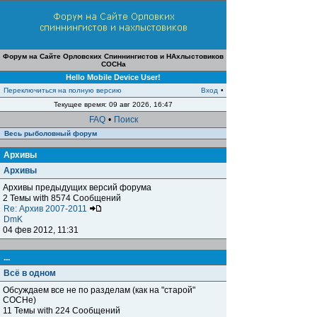
Форум на Сайте Орловских Спиннингистов и НАхлыстовиков
СОСНа
Hello Mobile Device User!
Переключиться на полную версию
Вход
•
Текущее время: 09 авг 2026, 16:47
FAQ
•
Поиск
Весь рыболовный форум
Архивы
Архивы
Архивы предыдущих версий форума
2 Темы with 8574 Сообщений
Re: Архив 2007-2011
DmK
04 фев 2012, 11:31
...
Всё в одном
Обсуждаем все не по разделам (как на "старой"
СОСНе)
11 Темы with 224 Сообщений