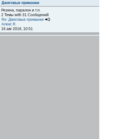
Джиговые приманки
Резина, паралон и т.п.
2 Темы with 31 Сообщений
Re: Джиговые приманки
Алекс R.
16 авг 2016, 10:51
Приманки
0 Темы with 0 Сообщений
Нет сообщений
Отчеты о рыбалках
Отчеты о рыбалках
Отчеты об одно-двухдневных выездах на рыбалку
25 Темы with 534 Сообщений
Летний спиннинг 2017г.
DmK
21 июн 2017, 11:34
Отчеты о "серьезных" выездах на рыбалку
Отчеты о "серьёзных" выездах (fishing trip), например,
на волгу, Камчатку, Карелию и т.п.
14 Темы with 51 Сообщений
р.Дон 2016 лето
DmK
08 июл 2016, 15:46