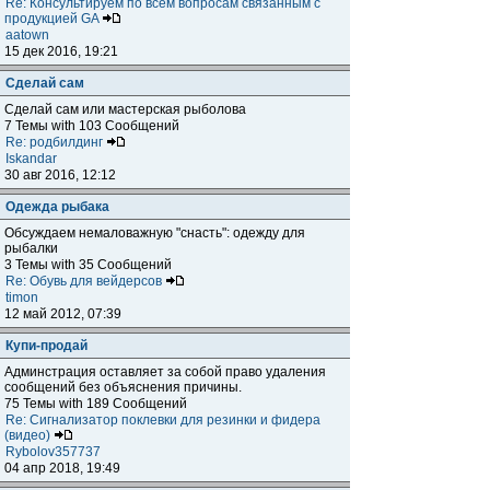
Re: Консультируем по всем вопросам связанным с
продукцией GA
aatown
15 дек 2016, 19:21
Сделай сам
Сделай сам или мастерская рыболова
7 Темы with 103 Сообщений
Re: родбилдинг
Iskandar
30 авг 2016, 12:12
Одежда рыбака
Обсуждаем немаловажную "снасть": одежду для
рыбалки
3 Темы with 35 Сообщений
Re: Обувь для вейдерсов
timon
12 май 2012, 07:39
Купи-продай
Админстрация оставляет за собой право удаления
сообщений без объяснения причины.
75 Темы with 189 Сообщений
Re: Сигнализатор поклевки для резинки и фидера
(видео)
Rybolov357737
04 апр 2018, 19:49