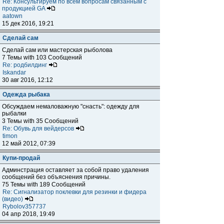
Re: Консультируем по всем вопросам связанным с
продукцией GA
aatown
15 дек 2016, 19:21
Сделай сам
Сделай сам или мастерская рыболова
7 Темы with 103 Сообщений
Re: родбилдинг
Iskandar
30 авг 2016, 12:12
Одежда рыбака
Обсуждаем немаловажную "снасть": одежду для
рыбалки
3 Темы with 35 Сообщений
Re: Обувь для вейдерсов
timon
12 май 2012, 07:39
Купи-продай
Админстрация оставляет за собой право удаления
сообщений без объяснения причины.
75 Темы with 189 Сообщений
Re: Сигнализатор поклевки для резинки и фидера
(видео)
Rybolov357737
04 апр 2018, 19:49