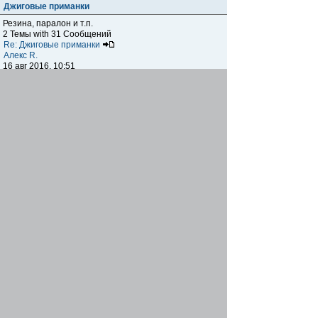
Джиговые приманки
Резина, паралон и т.п.
2 Темы with 31 Сообщений
Re: Джиговые приманки
Алекс R.
16 авг 2016, 10:51
Приманки
0 Темы with 0 Сообщений
Нет сообщений
Отчеты о рыбалках
Отчеты о рыбалках
Отчеты об одно-двухдневных выездах на рыбалку
25 Темы with 534 Сообщений
Летний спиннинг 2017г.
DmK
21 июн 2017, 11:34
Отчеты о "серьезных" выездах на рыбалку
Отчеты о "серьёзных" выездах (fishing trip), например,
на волгу, Камчатку, Карелию и т.п.
14 Темы with 51 Сообщений
р.Дон 2016 лето
DmK
08 июл 2016, 15:46