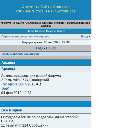
Форум на Сайте Орловских Спиннингистов и НАхлыстовиков
СОСНа
Hello Mobile Device User!
Переключиться на полную версию
Вход
•
Текущее время: 06 авг 2026, 22:38
FAQ
•
Поиск
Весь рыболовный форум
Архивы
Архивы
Архивы предыдущих версий форума
2 Темы with 8574 Сообщений
Re: Архив 2007-2011
DmK
04 фев 2012, 11:31
...
Всё в одном
Обсуждаем все не по разделам (как на "старой"
СОСНе)
11 Темы with 224 Сообщений