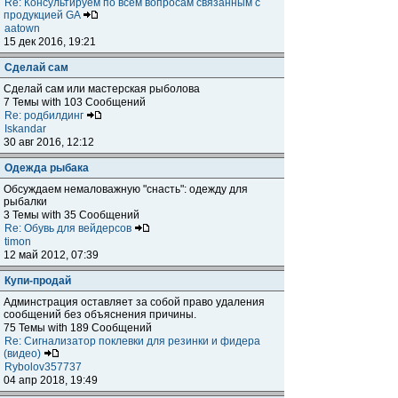
Re: Консультируем по всем вопросам связанным с
продукцией GA
aatown
15 дек 2016, 19:21
Сделай сам
Сделай сам или мастерская рыболова
7 Темы with 103 Сообщений
Re: родбилдинг
Iskandar
30 авг 2016, 12:12
Одежда рыбака
Обсуждаем немаловажную "снасть": одежду для
рыбалки
3 Темы with 35 Сообщений
Re: Обувь для вейдерсов
timon
12 май 2012, 07:39
Купи-продай
Админстрация оставляет за собой право удаления
сообщений без объяснения причины.
75 Темы with 189 Сообщений
Re: Сигнализатор поклевки для резинки и фидера
(видео)
Rybolov357737
04 апр 2018, 19:49