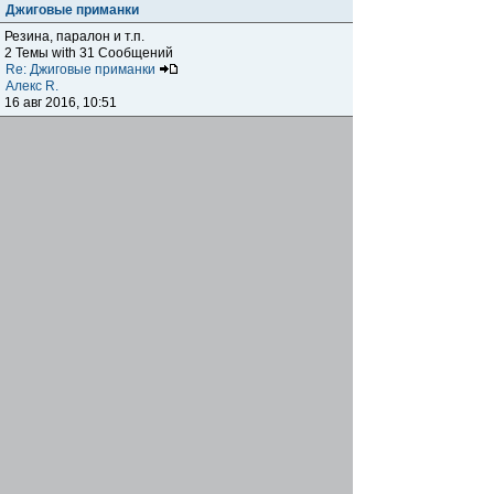
Джиговые приманки
Резина, паралон и т.п.
2 Темы with 31 Сообщений
Re: Джиговые приманки
Алекс R.
16 авг 2016, 10:51
Приманки
0 Темы with 0 Сообщений
Нет сообщений
Отчеты о рыбалках
Отчеты о рыбалках
Отчеты об одно-двухдневных выездах на рыбалку
25 Темы with 534 Сообщений
Летний спиннинг 2017г.
DmK
21 июн 2017, 11:34
Отчеты о "серьезных" выездах на рыбалку
Отчеты о "серьёзных" выездах (fishing trip), например,
на волгу, Камчатку, Карелию и т.п.
14 Темы with 51 Сообщений
р.Дон 2016 лето
DmK
08 июл 2016, 15:46