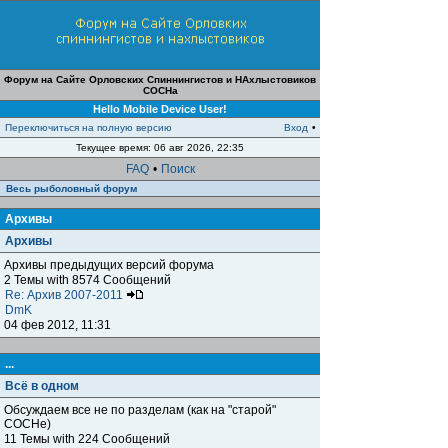
Форум на Сайте Орловских Спиннингистов и НАхлыстовиков
СОСНа
Hello Mobile Device User!
Переключиться на полную версию
Вход
•
Текущее время: 06 авг 2026, 22:35
FAQ
•
Поиск
Весь рыболовный форум
Архивы
Архивы
Архивы предыдущих версий форума
2 Темы with 8574 Сообщений
Re: Архив 2007-2011
DmK
04 фев 2012, 11:31
...
Всё в одном
Обсуждаем все не по разделам (как на "старой"
СОСНе)
11 Темы with 224 Сообщений