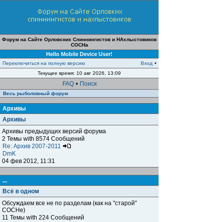
Форум на Сайте Орловских Спиннингистов и НАхлыстовиков
СОСНа
Hello Mobile Device User!
Переключиться на полную версию
Вход
•
Текущее время: 10 авг 2026, 13:09
FAQ
•
Поиск
Весь рыболовный форум
Архивы
Архивы
Архивы предыдущих версий форума
2 Темы with 8574 Сообщений
Re: Архив 2007-2011
DmK
04 фев 2012, 11:31
...
Всё в одном
Обсуждаем все не по разделам (как на "старой"
СОСНе)
11 Темы with 224 Сообщений