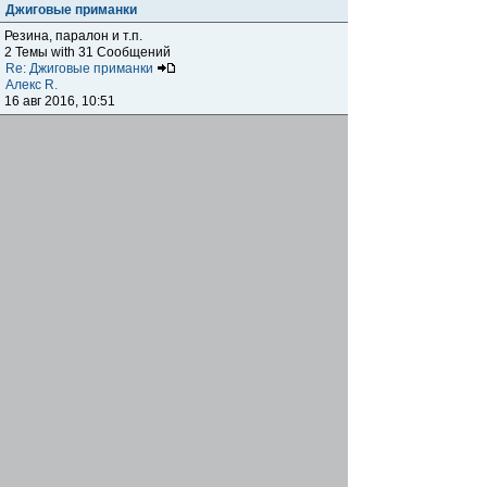
Джиговые приманки
Резина, паралон и т.п.
2 Темы with 31 Сообщений
Re: Джиговые приманки
Алекс R.
16 авг 2016, 10:51
Приманки
0 Темы with 0 Сообщений
Нет сообщений
Отчеты о рыбалках
Отчеты о рыбалках
Отчеты об одно-двухдневных выездах на рыбалку
25 Темы with 534 Сообщений
Летний спиннинг 2017г.
DmK
21 июн 2017, 11:34
Отчеты о "серьезных" выездах на рыбалку
Отчеты о "серьёзных" выездах (fishing trip), например,
на волгу, Камчатку, Карелию и т.п.
14 Темы with 51 Сообщений
р.Дон 2016 лето
DmK
08 июл 2016, 15:46