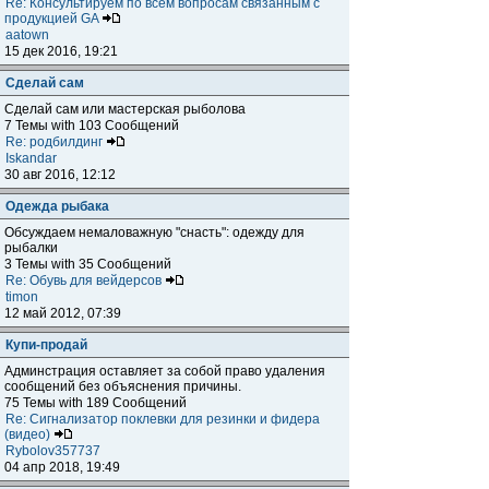
Re: Консультируем по всем вопросам связанным с
продукцией GA
aatown
15 дек 2016, 19:21
Сделай сам
Сделай сам или мастерская рыболова
7 Темы with 103 Сообщений
Re: родбилдинг
Iskandar
30 авг 2016, 12:12
Одежда рыбака
Обсуждаем немаловажную "снасть": одежду для
рыбалки
3 Темы with 35 Сообщений
Re: Обувь для вейдерсов
timon
12 май 2012, 07:39
Купи-продай
Админстрация оставляет за собой право удаления
сообщений без объяснения причины.
75 Темы with 189 Сообщений
Re: Сигнализатор поклевки для резинки и фидера
(видео)
Rybolov357737
04 апр 2018, 19:49