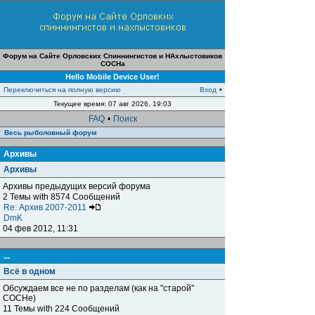
Форум на Сайте Орловских Спиннингистов и НАхлыстовиков
СОСНа
Hello Mobile Device User!
Переключиться на полную версию
Вход
•
Текущее время: 07 авг 2026, 19:03
FAQ
•
Поиск
Весь рыболовный форум
Архивы
Архивы
Архивы предыдущих версий форума
2 Темы with 8574 Сообщений
Re: Архив 2007-2011
DmK
04 фев 2012, 11:31
...
Всё в одном
Обсуждаем все не по разделам (как на "старой"
СОСНе)
11 Темы with 224 Сообщений