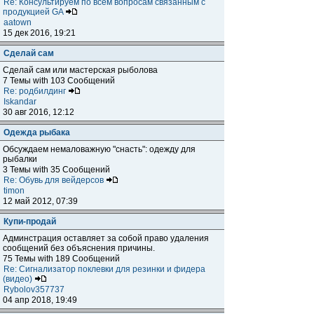
Re: Консультируем по всем вопросам связанным с
продукцией GA
aatown
15 дек 2016, 19:21
Сделай сам
Сделай сам или мастерская рыболова
7 Темы with 103 Сообщений
Re: родбилдинг
Iskandar
30 авг 2016, 12:12
Одежда рыбака
Обсуждаем немаловажную "снасть": одежду для
рыбалки
3 Темы with 35 Сообщений
Re: Обувь для вейдерсов
timon
12 май 2012, 07:39
Купи-продай
Админстрация оставляет за собой право удаления
сообщений без объяснения причины.
75 Темы with 189 Сообщений
Re: Сигнализатор поклевки для резинки и фидера
(видео)
Rybolov357737
04 апр 2018, 19:49