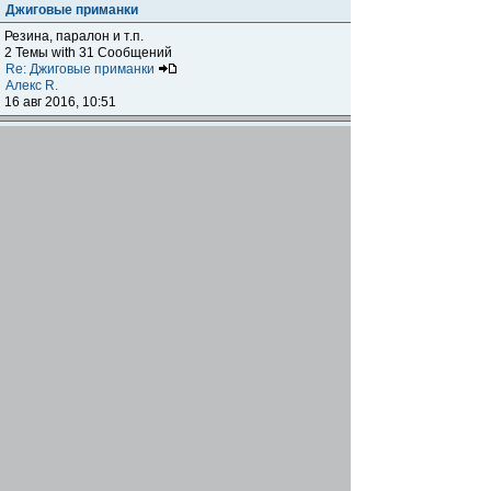
Джиговые приманки
Резина, паралон и т.п.
2 Темы with 31 Сообщений
Re: Джиговые приманки
Алекс R.
16 авг 2016, 10:51
Приманки
0 Темы with 0 Сообщений
Нет сообщений
Отчеты о рыбалках
Отчеты о рыбалках
Отчеты об одно-двухдневных выездах на рыбалку
25 Темы with 534 Сообщений
Летний спиннинг 2017г.
DmK
21 июн 2017, 11:34
Отчеты о "серьезных" выездах на рыбалку
Отчеты о "серьёзных" выездах (fishing trip), например,
на волгу, Камчатку, Карелию и т.п.
14 Темы with 51 Сообщений
р.Дон 2016 лето
DmK
08 июл 2016, 15:46