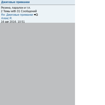
Джиговые приманки
Резина, паралон и т.п.
2 Темы with 31 Сообщений
Re: Джиговые приманки
Алекс R.
16 авг 2016, 10:51
Приманки
0 Темы with 0 Сообщений
Нет сообщений
Отчеты о рыбалках
Отчеты о рыбалках
Отчеты об одно-двухдневных выездах на рыбалку
25 Темы with 534 Сообщений
Летний спиннинг 2017г.
DmK
21 июн 2017, 11:34
Отчеты о "серьезных" выездах на рыбалку
Отчеты о "серьёзных" выездах (fishing trip), например,
на волгу, Камчатку, Карелию и т.п.
14 Темы with 51 Сообщений
р.Дон 2016 лето
DmK
08 июл 2016, 15:46