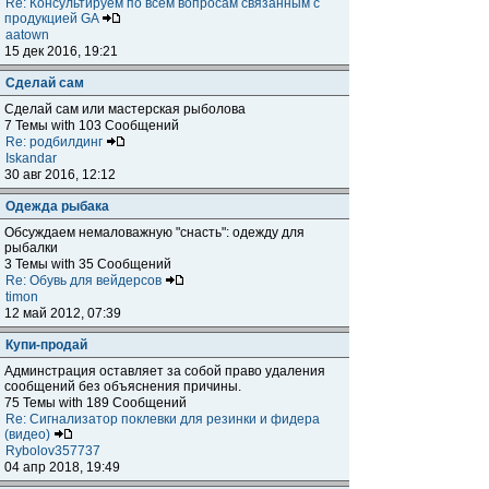
Re: Консультируем по всем вопросам связанным с
продукцией GA
aatown
15 дек 2016, 19:21
Сделай сам
Сделай сам или мастерская рыболова
7 Темы with 103 Сообщений
Re: родбилдинг
Iskandar
30 авг 2016, 12:12
Одежда рыбака
Обсуждаем немаловажную "снасть": одежду для
рыбалки
3 Темы with 35 Сообщений
Re: Обувь для вейдерсов
timon
12 май 2012, 07:39
Купи-продай
Админстрация оставляет за собой право удаления
сообщений без объяснения причины.
75 Темы with 189 Сообщений
Re: Сигнализатор поклевки для резинки и фидера
(видео)
Rybolov357737
04 апр 2018, 19:49