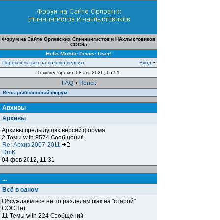
Форум на Сайте Орловских Спиннингистов и НАхлыстовиков
СОСНа
Hello Mobile Device User!
Переключиться на полную версию
Вход
•
Текущее время: 08 авг 2026, 05:51
FAQ
•
Поиск
Весь рыболовный форум
Архивы
Архивы
Архивы предыдущих версий форума
2 Темы with 8574 Сообщений
Re: Архив 2007-2011
DmK
04 фев 2012, 11:31
...
Всё в одном
Обсуждаем все не по разделам (как на "старой"
СОСНе)
11 Темы with 224 Сообщений