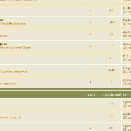
DmK
2
43
31 ию
ов
Barb
2
144
 Союза Рыболовов
07 ию
Andre
4
19
балке
06 ав
рла
Алек
4
17
ных магазинов Орла.
30 но
ИГО
3
31
04 се
Oleg
6
1648
з других регионов
01 но
igory
1
1
плавок и т.п.
16 ию
ТЕМЫ
СООБЩЕНИЙ
ПОС
Spinn
3
73
19 ап
olgatu
2
22
вской области
23 ма
Spinn
4
26
08 се