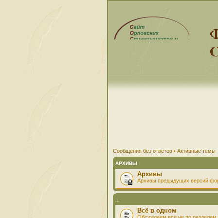
Сообщения без ответов
•
Активные темы
АРХИВЫ
Архивы
Архивы предыдущих версий фо
...
Всё в одном
Обсуждаем все не по разделам 