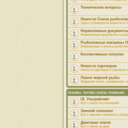
Технические вопросы
Новости Союза рыболов
Здесь публикуются новости от
Нормативные документы
Нормативные документы по ры
Рыболовные магазины О
Информация и анонсы рыболов
Коллективные покупки
Новости партнеров
Новости партнеров и партеров и
Ловля мирной рыбы
Фидерная ловля, карпфишинг, по
ТЕХНИКА, ТАКТИКА ЛОВЛИ, ПРИМАНКИ
UL Ультрайлайт
Все о ловле на ультралайт
Зимний спиннинг
Всё о зимнем спиннинге в Орло
Джиговая ловля
Всё о ловле на джиг