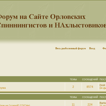
Весь рыболовный форум
Вход
Фо
ТЕМЫ
СООБЩЕНИЙ
ПОС
DmK
2
8574
рума
04 фе
ТЕМЫ
СООБЩЕНИЙ
ПОС
Barb
11
224
(как на "старой" СОСНе)
11 ок