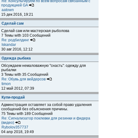
Re: Консультируем по всем вопросам связанным с
продукцией GA
aatown
15 дек 2016, 19:21
Сделай сам
Сделай сам или мастерская рыболова
7 Темы with 103 Сообщений
Re: родбилдинг
Iskandar
30 авг 2016, 12:12
Одежда рыбака
Обсуждаем немаловажную "снасть": одежду для
рыбалки
3 Темы with 35 Сообщений
Re: Обувь для вейдерсов
timon
12 май 2012, 07:39
Купи-продай
Админстрация оставляет за собой право удаления
сообщений без объяснения причины.
75 Темы with 189 Сообщений
Re: Сигнализатор поклевки для резинки и фидера
(видео)
Rybolov357737
04 апр 2018, 19:49