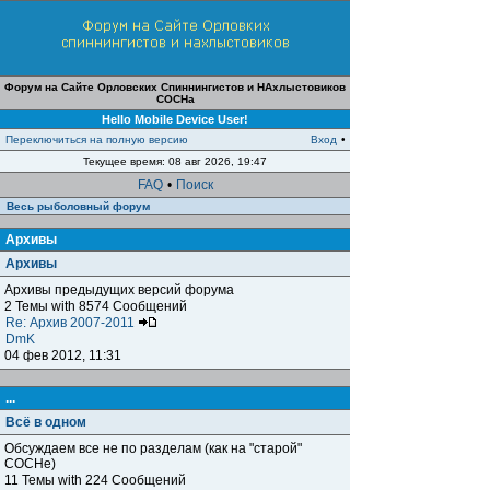
Форум на Сайте Орловских Спиннингистов и НАхлыстовиков
СОСНа
Hello Mobile Device User!
Переключиться на полную версию
Вход
•
Текущее время: 08 авг 2026, 19:47
FAQ
•
Поиск
Весь рыболовный форум
Архивы
Архивы
Архивы предыдущих версий форума
2 Темы with 8574 Сообщений
Re: Архив 2007-2011
DmK
04 фев 2012, 11:31
...
Всё в одном
Обсуждаем все не по разделам (как на "старой"
СОСНе)
11 Темы with 224 Сообщений