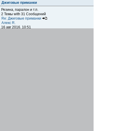
Джиговые приманки
Резина, паралон и т.п.
2 Темы with 31 Сообщений
Re: Джиговые приманки
Алекс R.
16 авг 2016, 10:51
Приманки
0 Темы with 0 Сообщений
Нет сообщений
Отчеты о рыбалках
Отчеты о рыбалках
Отчеты об одно-двухдневных выездах на рыбалку
25 Темы with 534 Сообщений
Летний спиннинг 2017г.
DmK
21 июн 2017, 11:34
Отчеты о "серьезных" выездах на рыбалку
Отчеты о "серьёзных" выездах (fishing trip), например,
на волгу, Камчатку, Карелию и т.п.
14 Темы with 51 Сообщений
р.Дон 2016 лето
DmK
08 июл 2016, 15:46