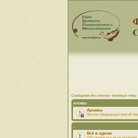
Сообщения без ответов
•
Активные темы
АРХИВЫ
Архивы
Архивы предыдущих версий фо
...
Всё в одном
Обсуждаем все не по разделам 