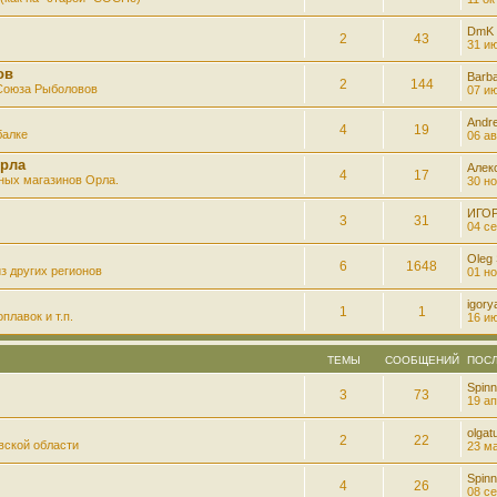
DmK
2
43
31 ию
ов
Barb
2
144
 Союза Рыболовов
07 ию
Andre
4
19
балке
06 ав
рла
Алек
4
17
ных магазинов Орла.
30 но
ИГО
3
31
04 се
Oleg
6
1648
з других регионов
01 но
igory
1
1
плавок и т.п.
16 ию
ТЕМЫ
СООБЩЕНИЙ
ПОС
Spinn
3
73
19 ап
olgatu
2
22
вской области
23 ма
Spinn
4
26
08 се