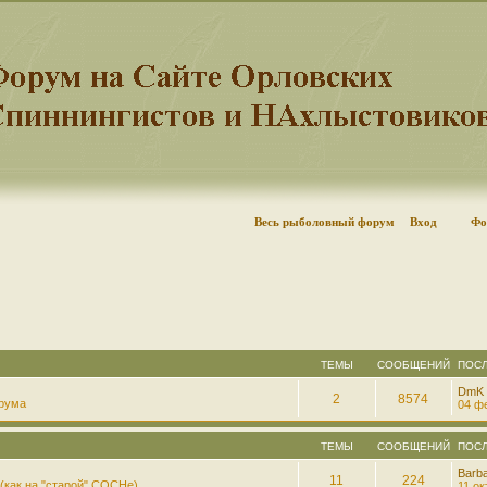
Весь рыболовный форум
Вход
Фо
ТЕМЫ
СООБЩЕНИЙ
ПОС
DmK
2
8574
рума
04 фе
ТЕМЫ
СООБЩЕНИЙ
ПОС
Barb
11
224
(как на "старой" СОСНе)
11 ок