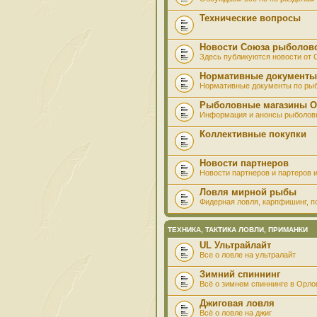
Технические вопросы
Новости Союза рыболов
Здесь публикуются новости от
Нормативные документы
Нормативные документы по ры
Рыболовные магазины О
Информация и анонсы рыболов
Коллективные покупки
Новости партнеров
Новости партнеров и партеров и
Ловля мирной рыбы
Фидерная ловля, карпфишинг, по
ТЕХНИКА, ТАКТИКА ЛОВЛИ, ПРИМАНКИ
UL Ультрайлайт
Все о ловле на ультралайт
Зимний спиннинг
Всё о зимнем спиннинге в Орло
Джиговая ловля
Всё о ловле на джиг