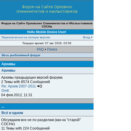
Форум на Сайте Орловских Спиннингистов и НАхлыстовиков
СОСНа
Hello Mobile Device User!
Переключиться на полную версию
Вход
•
Текущее время: 07 авг 2026, 03:56
FAQ
•
Поиск
Весь рыболовный форум
Архивы
Архивы
Архивы предыдущих версий форума
2 Темы with 8574 Сообщений
Re: Архив 2007-2011
DmK
04 фев 2012, 11:31
...
Всё в одном
Обсуждаем все не по разделам (как на "старой"
СОСНе)
11 Темы with 224 Сообщений