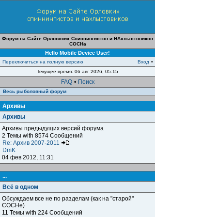
Форум на Сайте Орловских Спиннингистов и НАхлыстовиков
СОСНа
Hello Mobile Device User!
Переключиться на полную версию
Вход
•
Текущее время: 06 авг 2026, 05:15
FAQ
•
Поиск
Весь рыболовный форум
Архивы
Архивы
Архивы предыдущих версий форума
2 Темы with 8574 Сообщений
Re: Архив 2007-2011
DmK
04 фев 2012, 11:31
...
Всё в одном
Обсуждаем все не по разделам (как на "старой"
СОСНе)
11 Темы with 224 Сообщений