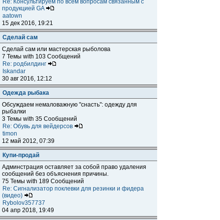
Re: Консультируем по всем вопросам связанным с
продукцией GA
aatown
15 дек 2016, 19:21
Сделай сам
Сделай сам или мастерская рыболова
7 Темы with 103 Сообщений
Re: родбилдинг
Iskandar
30 авг 2016, 12:12
Одежда рыбака
Обсуждаем немаловажную "снасть": одежду для
рыбалки
3 Темы with 35 Сообщений
Re: Обувь для вейдерсов
timon
12 май 2012, 07:39
Купи-продай
Админстрация оставляет за собой право удаления
сообщений без объяснения причины.
75 Темы with 189 Сообщений
Re: Сигнализатор поклевки для резинки и фидера
(видео)
Rybolov357737
04 апр 2018, 19:49