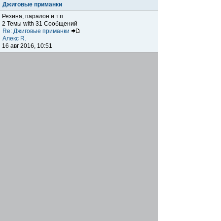
Джиговые приманки
Резина, паралон и т.п.
2 Темы with 31 Сообщений
Re: Джиговые приманки
Алекс R.
16 авг 2016, 10:51
Приманки
0 Темы with 0 Сообщений
Нет сообщений
Отчеты о рыбалках
Отчеты о рыбалках
Отчеты об одно-двухдневных выездах на рыбалку
25 Темы with 534 Сообщений
Летний спиннинг 2017г.
DmK
21 июн 2017, 11:34
Отчеты о "серьезных" выездах на рыбалку
Отчеты о "серьёзных" выездах (fishing trip), например,
на волгу, Камчатку, Карелию и т.п.
14 Темы with 51 Сообщений
р.Дон 2016 лето
DmK
08 июл 2016, 15:46