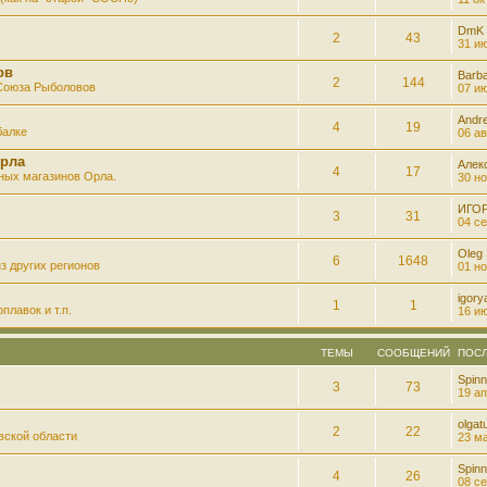
DmK
2
43
31 ию
ов
Barb
2
144
 Союза Рыболовов
07 ию
Andre
4
19
балке
06 ав
рла
Алек
4
17
ных магазинов Орла.
30 но
ИГО
3
31
04 се
Oleg
6
1648
з других регионов
01 но
igory
1
1
плавок и т.п.
16 ию
ТЕМЫ
СООБЩЕНИЙ
ПОС
Spinn
3
73
19 ап
olgatu
2
22
вской области
23 ма
Spinn
4
26
08 се