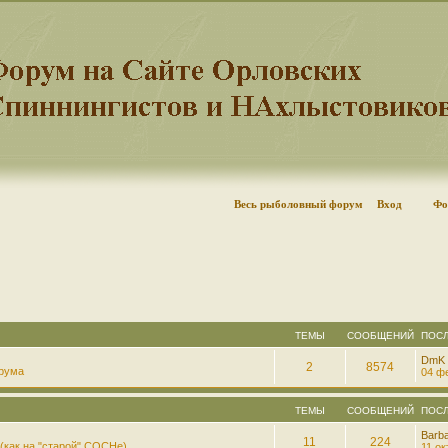
Весь рыболовный форум
Вход
Фо
ТЕМЫ
СООБЩЕНИЙ
ПОС
DmK
2
8574
рума
04 фе
ТЕМЫ
СООБЩЕНИЙ
ПОС
Barb
11
224
(как на "старой" СОСНе)
11 ок