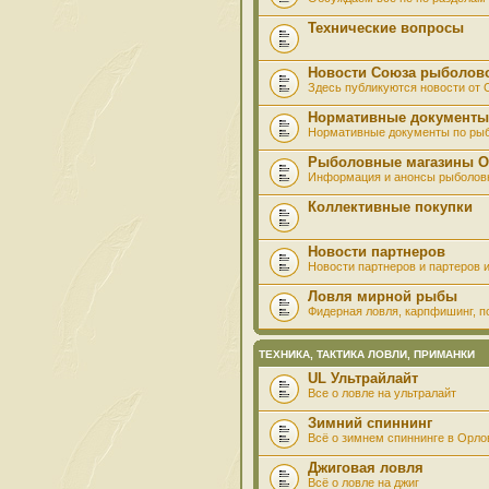
Технические вопросы
Новости Союза рыболов
Здесь публикуются новости от
Нормативные документы
Нормативные документы по ры
Рыболовные магазины О
Информация и анонсы рыболов
Коллективные покупки
Новости партнеров
Новости партнеров и партеров и
Ловля мирной рыбы
Фидерная ловля, карпфишинг, по
ТЕХНИКА, ТАКТИКА ЛОВЛИ, ПРИМАНКИ
UL Ультрайлайт
Все о ловле на ультралайт
Зимний спиннинг
Всё о зимнем спиннинге в Орло
Джиговая ловля
Всё о ловле на джиг