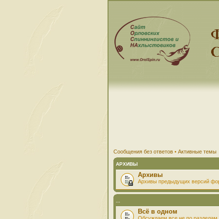
Сообщения без ответов
•
Активные темы
АРХИВЫ
Архивы
Архивы предыдущих версий фо
...
Всё в одном
Обсуждаем все не по разделам 