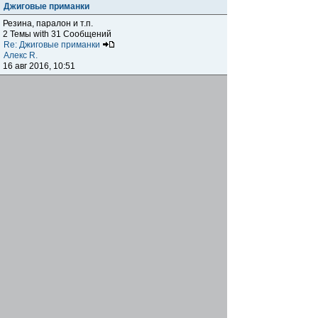
Джиговые приманки
Резина, паралон и т.п.
2 Темы with 31 Сообщений
Re: Джиговые приманки
Алекс R.
16 авг 2016, 10:51
Приманки
0 Темы with 0 Сообщений
Нет сообщений
Отчеты о рыбалках
Отчеты о рыбалках
Отчеты об одно-двухдневных выездах на рыбалку
25 Темы with 534 Сообщений
Летний спиннинг 2017г.
DmK
21 июн 2017, 11:34
Отчеты о "серьезных" выездах на рыбалку
Отчеты о "серьёзных" выездах (fishing trip), например,
на волгу, Камчатку, Карелию и т.п.
14 Темы with 51 Сообщений
р.Дон 2016 лето
DmK
08 июл 2016, 15:46