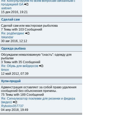
Re: Консультируем по всем вопросам связанным с
продукцией GA
aatown
15 дек 2016, 19:21
Сделай сам
Сделай сам или мастерская рыболова
7 Темы with 103 Сообщений
Re: родбилдинг
Iskandar
30 авг 2016, 12:12
Одежда рыбака
Обсуждаем немаловажную "снасть": одежду для
рыбалки
3 Темы with 35 Сообщений
Re: Обувь для вейдерсов
timon
12 май 2012, 07:39
Купи-продай
Админстрация оставляет за собой право удаления
сообщений без объяснения причины.
75 Темы with 189 Сообщений
Re: Сигнализатор поклевки для резинки и фидера
(видео)
Rybolov357737
04 апр 2018, 19:49