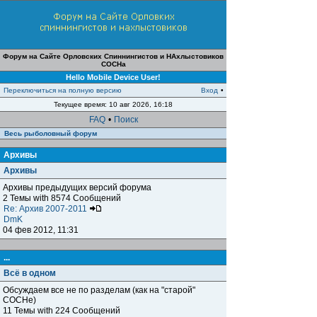
Форум на Сайте Орловских Спиннингистов и НАхлыстовиков
СОСНа
Hello Mobile Device User!
Переключиться на полную версию
Вход
•
Текущее время: 10 авг 2026, 16:18
FAQ
•
Поиск
Весь рыболовный форум
Архивы
Архивы
Архивы предыдущих версий форума
2 Темы with 8574 Сообщений
Re: Архив 2007-2011
DmK
04 фев 2012, 11:31
...
Всё в одном
Обсуждаем все не по разделам (как на "старой"
СОСНе)
11 Темы with 224 Сообщений