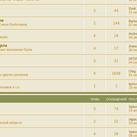
DmK
2
43
31 ию
ов
Barb
2
144
 Союза Рыболовов
07 ию
Andre
4
19
балке
06 ав
рла
Алек
4
17
ных магазинов Орла.
30 но
ИГО
3
31
04 се
Oleg
6
1648
з других регионов
01 но
igory
1
1
плавок и т.п.
16 ию
ТЕМЫ
СООБЩЕНИЙ
ПОС
Spinn
3
73
19 ап
olgatu
2
22
вской области
23 ма
Spinn
4
26
08 се