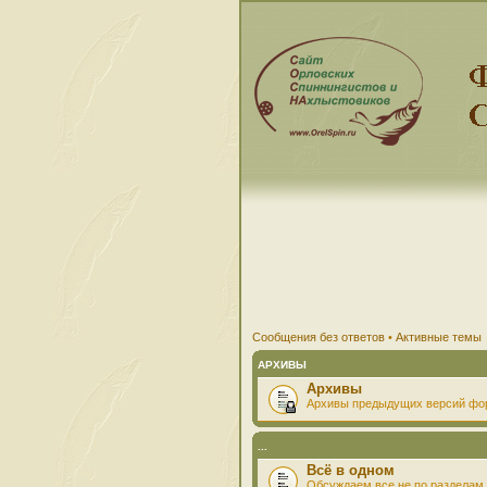
Сообщения без ответов
•
Активные темы
АРХИВЫ
Архивы
Архивы предыдущих версий фо
...
Всё в одном
Обсуждаем все не по разделам 