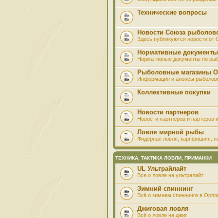
Технические вопросы
Новости Союза рыболов
Здесь публикуются новости от
Нормативные документы
Нормативные документы по ры
Рыболовные магазины О
Информация и анонсы рыболов
Коллективные покупки
Новости партнеров
Новости партнеров и партеров и
Ловля мирной рыбы
Фидерная ловля, карпфишинг, по
ТЕХНИКА, ТАКТИКА ЛОВЛИ, ПРИМАНКИ
UL Ультрайлайт
Все о ловле на ультралайт
Зимний спиннинг
Всё о зимнем спиннинге в Орло
Джиговая ловля
Всё о ловле на джиг