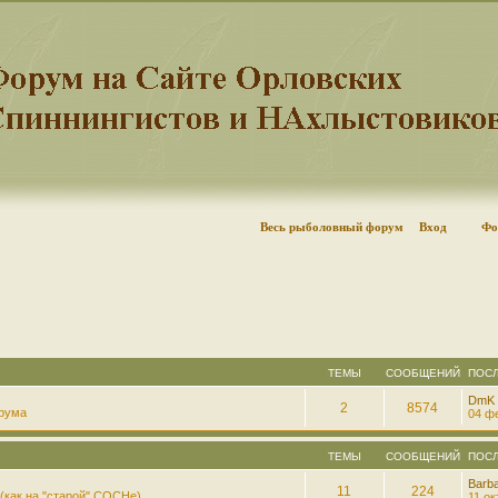
Весь рыболовный форум
Вход
Фо
ТЕМЫ
СООБЩЕНИЙ
ПОС
DmK
2
8574
рума
04 фе
ТЕМЫ
СООБЩЕНИЙ
ПОС
Barb
11
224
(как на "старой" СОСНе)
11 ок