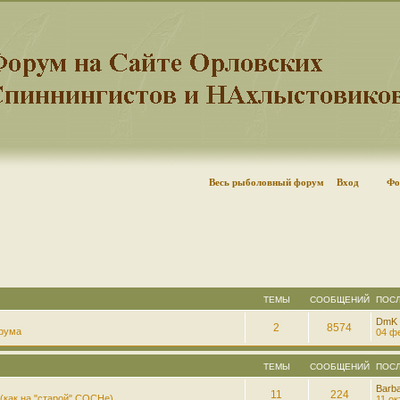
Весь рыболовный форум
Вход
Фо
ТЕМЫ
СООБЩЕНИЙ
ПОС
DmK
2
8574
рума
04 фе
ТЕМЫ
СООБЩЕНИЙ
ПОС
Barb
11
224
(как на "старой" СОСНе)
11 ок