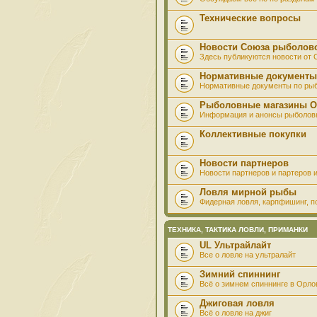
Технические вопросы
Новости Союза рыболов
Здесь публикуются новости от
Нормативные документы
Нормативные документы по ры
Рыболовные магазины О
Информация и анонсы рыболов
Коллективные покупки
Новости партнеров
Новости партнеров и партеров и
Ловля мирной рыбы
Фидерная ловля, карпфишинг, по
ТЕХНИКА, ТАКТИКА ЛОВЛИ, ПРИМАНКИ
UL Ультрайлайт
Все о ловле на ультралайт
Зимний спиннинг
Всё о зимнем спиннинге в Орло
Джиговая ловля
Всё о ловле на джиг