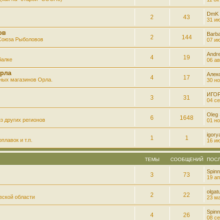
DmK
2
43
31 ию
ов
Barb
2
144
 Союза Рыболовов
07 ию
Andre
4
19
балке
06 ав
рла
Алек
4
17
ных магазинов Орла.
30 но
ИГО
3
31
04 се
Oleg
6
1648
з других регионов
01 но
igory
1
1
плавок и т.п.
16 ию
ТЕМЫ
СООБЩЕНИЙ
ПОС
Spinn
3
73
19 ап
olgatu
2
22
вской области
23 ма
Spinn
4
26
08 се