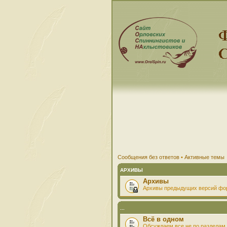
Сообщения без ответов
•
Активные темы
АРХИВЫ
Архивы
Архивы предыдущих версий фо
...
Всё в одном
Обсуждаем все не по разделам 