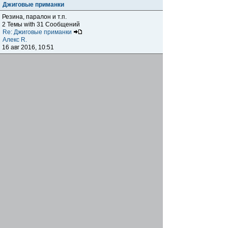
Джиговые приманки
Резина, паралон и т.п.
2 Темы with 31 Сообщений
Re: Джиговые приманки
Алекс R.
16 авг 2016, 10:51
Приманки
0 Темы with 0 Сообщений
Нет сообщений
Отчеты о рыбалках
Отчеты о рыбалках
Отчеты об одно-двухдневных выездах на рыбалку
25 Темы with 534 Сообщений
Летний спиннинг 2017г.
DmK
21 июн 2017, 11:34
Отчеты о "серьезных" выездах на рыбалку
Отчеты о "серьёзных" выездах (fishing trip), например,
на волгу, Камчатку, Карелию и т.п.
14 Темы with 51 Сообщений
р.Дон 2016 лето
DmK
08 июл 2016, 15:46