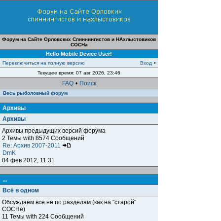
Форум на Сайте Орловских Спиннингистов и НАхлыстовиков
СОСНа
Hello Mobile Device User!
Переключиться на полную версию
Вход
•
Текущее время: 07 авг 2026, 23:46
FAQ
•
Поиск
Весь рыболовный форум
Архивы
Архивы
Архивы предыдущих версий форума
2 Темы with 8574 Сообщений
Re: Архив 2007-2011
DmK
04 фев 2012, 11:31
...
Всё в одном
Обсуждаем все не по разделам (как на "старой"
СОСНе)
11 Темы with 224 Сообщений