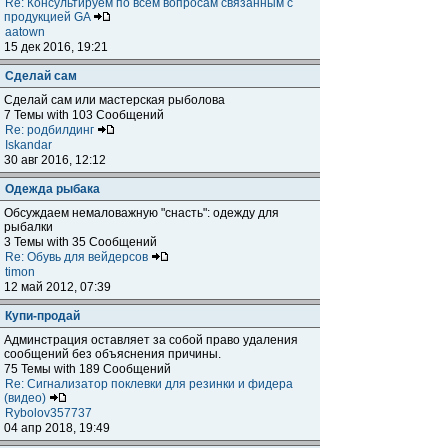
Re: Консультируем по всем вопросам связанным с
продукцией GA
aatown
15 дек 2016, 19:21
Сделай сам
Сделай сам или мастерская рыболова
7 Темы with 103 Сообщений
Re: родбилдинг
Iskandar
30 авг 2016, 12:12
Одежда рыбака
Обсуждаем немаловажную "снасть": одежду для
рыбалки
3 Темы with 35 Сообщений
Re: Обувь для вейдерсов
timon
12 май 2012, 07:39
Купи-продай
Админстрация оставляет за собой право удаления
сообщений без объяснения причины.
75 Темы with 189 Сообщений
Re: Сигнализатор поклевки для резинки и фидера
(видео)
Rybolov357737
04 апр 2018, 19:49