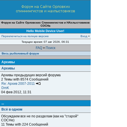
Форум на Сайте Орловских Спиннингистов и НАхлыстовиков
СОСНа
Hello Mobile Device User!
Переключиться на полную версию
Вход
•
Текущее время: 07 авг 2026, 06:31
FAQ
•
Поиск
Весь рыболовный форум
Архивы
Архивы
Архивы предыдущих версий форума
2 Темы with 8574 Сообщений
Re: Архив 2007-2011
DmK
04 фев 2012, 11:31
...
Всё в одном
Обсуждаем все не по разделам (как на "старой"
СОСНе)
11 Темы with 224 Сообщений