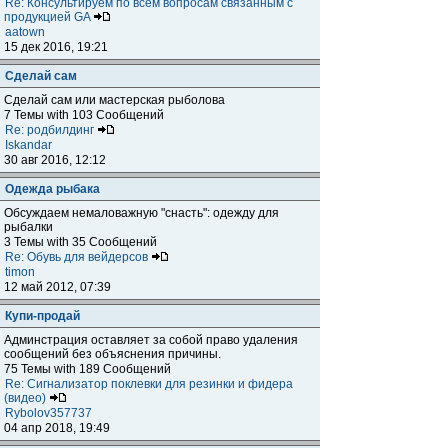
Re: Консультируем по всем вопросам связанным с
продукцией GA
aatown
15 дек 2016, 19:21
Сделай сам
Сделай сам или мастерская рыболова
7 Темы with 103 Сообщений
Re: родбилдинг
Iskandar
30 авг 2016, 12:12
Одежда рыбака
Обсуждаем немаловажную "снасть": одежду для
рыбалки
3 Темы with 35 Сообщений
Re: Обувь для вейдерсов
timon
12 май 2012, 07:39
Купи-продай
Админстрация оставляет за собой право удаления
сообщений без объяснения причины.
75 Темы with 189 Сообщений
Re: Сигнализатор поклевки для резинки и фидера
(видео)
Rybolov357737
04 апр 2018, 19:49