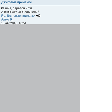
Джиговые приманки
Резина, паралон и т.п.
2 Темы with 31 Сообщений
Re: Джиговые приманки
Алекс R.
16 авг 2016, 10:51
Приманки
0 Темы with 0 Сообщений
Нет сообщений
Отчеты о рыбалках
Отчеты о рыбалках
Отчеты об одно-двухдневных выездах на рыбалку
25 Темы with 534 Сообщений
Летний спиннинг 2017г.
DmK
21 июн 2017, 11:34
Отчеты о "серьезных" выездах на рыбалку
Отчеты о "серьёзных" выездах (fishing trip), например,
на волгу, Камчатку, Карелию и т.п.
14 Темы with 51 Сообщений
р.Дон 2016 лето
DmK
08 июл 2016, 15:46