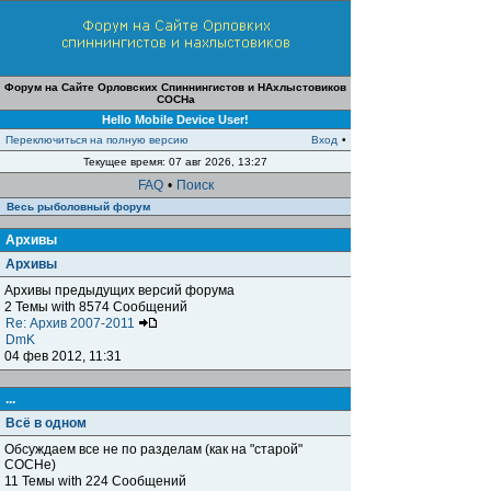
Форум на Сайте Орловских Спиннингистов и НАхлыстовиков
СОСНа
Hello Mobile Device User!
Переключиться на полную версию
Вход
•
Текущее время: 07 авг 2026, 13:27
FAQ
•
Поиск
Весь рыболовный форум
Архивы
Архивы
Архивы предыдущих версий форума
2 Темы with 8574 Сообщений
Re: Архив 2007-2011
DmK
04 фев 2012, 11:31
...
Всё в одном
Обсуждаем все не по разделам (как на "старой"
СОСНе)
11 Темы with 224 Сообщений