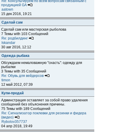
Re: Консультируем по всем вопросам связанным с
продукцией GA
aatown
15 дек 2016, 19:21
Сделай сам
Сделай сам или мастерская рыболова
7 Темы with 103 Сообщений
Re: родбилдинг
Iskandar
30 авг 2016, 12:12
Одежда рыбака
Обсуждаем немаловажную "снасть": одежду для
рыбалки
3 Темы with 35 Сообщений
Re: Обувь для вейдерсов
timon
12 май 2012, 07:39
Купи-продай
Админстрация оставляет за собой право удаления
сообщений без объяснения причины.
75 Темы with 189 Сообщений
Re: Сигнализатор поклевки для резинки и фидера
(видео)
Rybolov357737
04 апр 2018, 19:49