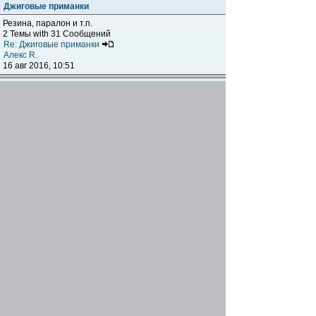
Джиговые приманки
Резина, паралон и т.п.
2 Темы with 31 Сообщений
Re: Джиговые приманки
Алекс R.
16 авг 2016, 10:51
Приманки
0 Темы with 0 Сообщений
Нет сообщений
Отчеты о рыбалках
Отчеты о рыбалках
Отчеты об одно-двухдневных выездах на рыбалку
25 Темы with 534 Сообщений
Летний спиннинг 2017г.
DmK
21 июн 2017, 11:34
Отчеты о "серьезных" выездах на рыбалку
Отчеты о "серьёзных" выездах (fishing trip), например,
на волгу, Камчатку, Карелию и т.п.
14 Темы with 51 Сообщений
р.Дон 2016 лето
DmK
08 июл 2016, 15:46