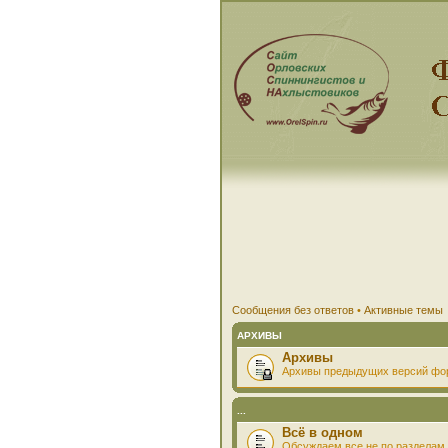
Сообщения без ответов
•
Активные темы
АРХИВЫ
Архивы
Архивы предыдущих версий фо
...
Всё в одном
Обсуждаем все не по разделам 