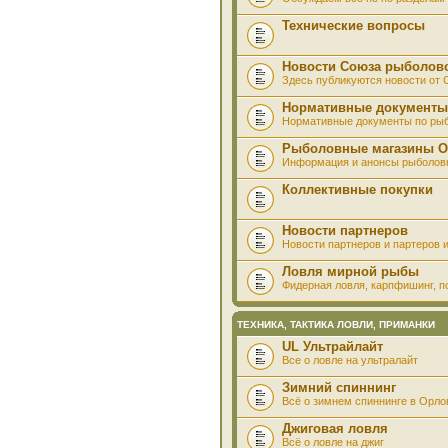
Технические вопросы
Новости Союза рыболов
Здесь публикуются новости от
Нормативные документы
Нормативные документы по ры
Рыболовные магазины О
Информация и анонсы рыболов
Коллективные покупки
Новости партнеров
Новости партнеров и партеров и
Ловля мирной рыбы
Фидерная ловля, карпфишинг, по
ТЕХНИКА, ТАКТИКА ЛОВЛИ, ПРИМАНКИ
UL Ультрайлайт
Все о ловле на ультралайт
Зимний спиннинг
Всё о зимнем спиннинге в Орло
Джиговая ловля
Всё о ловле на джиг