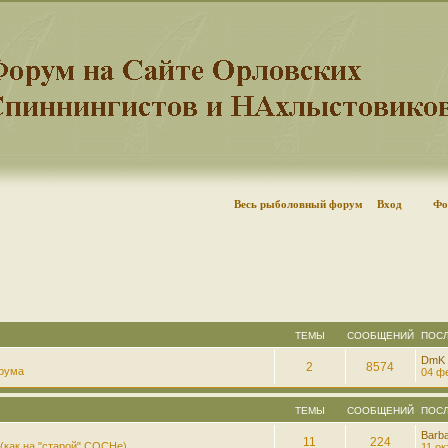
Весь рыболовный форум
Вход
Фо
ТЕМЫ
СООБЩЕНИЙ
ПОС
DmK
2
8574
рума
04 фе
ТЕМЫ
СООБЩЕНИЙ
ПОС
Barb
11
224
(как на "старой" СОСНе)
11 ок