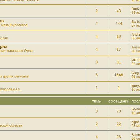
DmK
2
43
31 ию
ов
Barb
2
144
 Союза Рыболовов
07 ию
Andre
4
19
балке
06 ав
рла
Алек
4
17
ных магазинов Орла.
30 но
ИГО
3
31
04 се
Oleg
6
1648
з других регионов
01 но
igory
1
1
плавок и т.п.
16 ию
ТЕМЫ
СООБЩЕНИЙ
ПОС
Spinn
3
73
19 ап
olgatu
2
22
вской области
23 ма
Spinn
4
26
08 се