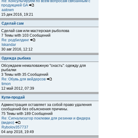
Re: Консультируем по всем вопросам связанным с
продукцией GA
aatown
15 дек 2016, 19:21
Сделай сам
Сделай сам или мастерская рыболова
7 Темы with 103 Сообщений
Re: родбилдинг
Iskandar
30 авг 2016, 12:12
Одежда рыбака
Обсуждаем немаловажную "снасть": одежду для
рыбалки
3 Темы with 35 Сообщений
Re: Обувь для вейдерсов
timon
12 май 2012, 07:39
Купи-продай
Админстрация оставляет за собой право удаления
сообщений без объяснения причины.
75 Темы with 189 Сообщений
Re: Сигнализатор поклевки для резинки и фидера
(видео)
Rybolov357737
04 апр 2018, 19:49