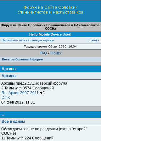
Форум на Сайте Орловских Спиннингистов и НАхлыстовиков
СОСНа
Hello Mobile Device User!
Переключиться на полную версию
Вход
•
Текущее время: 09 авг 2026, 16:04
FAQ
•
Поиск
Весь рыболовный форум
Архивы
Архивы
Архивы предыдущих версий форума
2 Темы with 8574 Сообщений
Re: Архив 2007-2011
DmK
04 фев 2012, 11:31
...
Всё в одном
Обсуждаем все не по разделам (как на "старой"
СОСНе)
11 Темы with 224 Сообщений