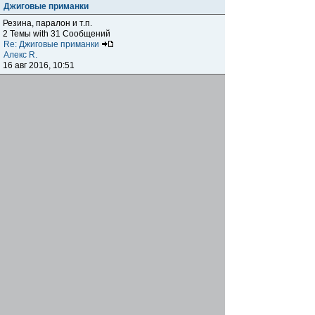
Джиговые приманки
Резина, паралон и т.п.
2 Темы with 31 Сообщений
Re: Джиговые приманки
Алекс R.
16 авг 2016, 10:51
Приманки
0 Темы with 0 Сообщений
Нет сообщений
Отчеты о рыбалках
Отчеты о рыбалках
Отчеты об одно-двухдневных выездах на рыбалку
25 Темы with 534 Сообщений
Летний спиннинг 2017г.
DmK
21 июн 2017, 11:34
Отчеты о "серьезных" выездах на рыбалку
Отчеты о "серьёзных" выездах (fishing trip), например,
на волгу, Камчатку, Карелию и т.п.
14 Темы with 51 Сообщений
р.Дон 2016 лето
DmK
08 июл 2016, 15:46