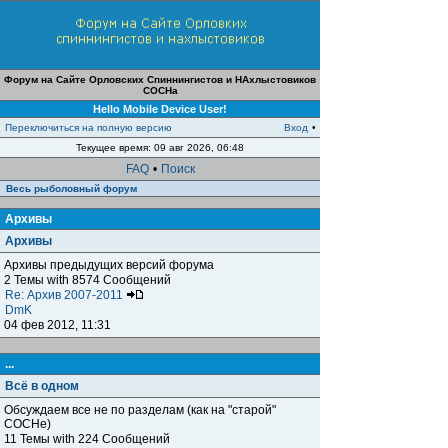
Форум на Сайте Орловских Спиннингистов и НАхлыстовиков
СОСНа
Hello Mobile Device User!
Переключиться на полную версию
Вход
•
Текущее время: 09 авг 2026, 06:48
FAQ
•
Поиск
Весь рыболовный форум
Архивы
Архивы
Архивы предыдущих версий форума
2 Темы with 8574 Сообщений
Re: Архив 2007-2011
DmK
04 фев 2012, 11:31
...
Всё в одном
Обсуждаем все не по разделам (как на "старой"
СОСНе)
11 Темы with 224 Сообщений