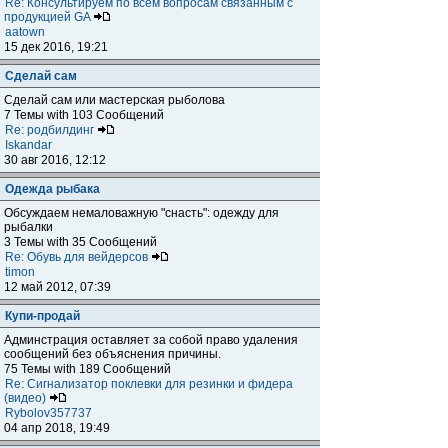
Re: Консультируем по всем вопросам связанным с
продукцией GA
aatown
15 дек 2016, 19:21
Сделай сам
Сделай сам или мастерская рыболова
7 Темы with 103 Сообщений
Re: родбилдинг
Iskandar
30 авг 2016, 12:12
Одежда рыбака
Обсуждаем немаловажную "снасть": одежду для
рыбалки
3 Темы with 35 Сообщений
Re: Обувь для вейдерсов
timon
12 май 2012, 07:39
Купи-продай
Админстрация оставляет за собой право удаления
сообщений без объяснения причины.
75 Темы with 189 Сообщений
Re: Сигнализатор поклевки для резинки и фидера
(видео)
Rybolov357737
04 апр 2018, 19:49