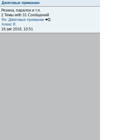
Джиговые приманки
Резина, паралон и т.п.
2 Темы with 31 Сообщений
Re: Джиговые приманки
Алекс R.
16 авг 2016, 10:51
Приманки
0 Темы with 0 Сообщений
Нет сообщений
Отчеты о рыбалках
Отчеты о рыбалках
Отчеты об одно-двухдневных выездах на рыбалку
25 Темы with 534 Сообщений
Летний спиннинг 2017г.
DmK
21 июн 2017, 11:34
Отчеты о "серьезных" выездах на рыбалку
Отчеты о "серьёзных" выездах (fishing trip), например,
на волгу, Камчатку, Карелию и т.п.
14 Темы with 51 Сообщений
р.Дон 2016 лето
DmK
08 июл 2016, 15:46