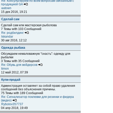
Re: Консультируем по всем вопросам связанным с
продукцией GA
aatown
15 дек 2016, 19:21
Сделай сам
Сделай сам или мастерская рыболова
7 Темы with 103 Сообщений
Re: родбилдинг
Iskandar
30 авг 2016, 12:12
Одежда рыбака
Обсуждаем немаловажную "снасть": одежду для
рыбалки
3 Темы with 35 Сообщений
Re: Обувь для вейдерсов
timon
12 май 2012, 07:39
Купи-продай
Админстрация оставляет за собой право удаления
сообщений без объяснения причины.
75 Темы with 189 Сообщений
Re: Сигнализатор поклевки для резинки и фидера
(видео)
Rybolov357737
04 апр 2018, 19:49