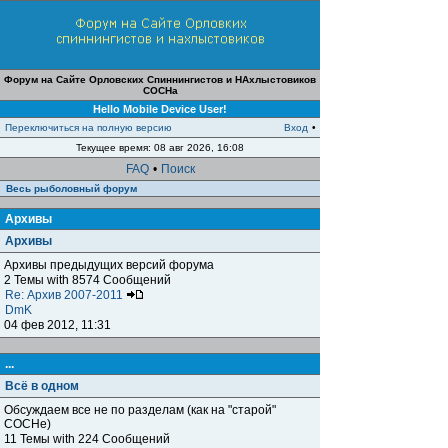
Форум на Сайте Орловских Спиннингистов и НАхлыстовиков
СОСНа
Hello Mobile Device User!
Переключиться на полную версию
Вход
•
Текущее время: 08 авг 2026, 16:08
FAQ
•
Поиск
Весь рыболовный форум
Архивы
Архивы
Архивы предыдущих версий форума
2 Темы with 8574 Сообщений
Re: Архив 2007-2011
DmK
04 фев 2012, 11:31
...
Всё в одном
Обсуждаем все не по разделам (как на "старой"
СОСНе)
11 Темы with 224 Сообщений