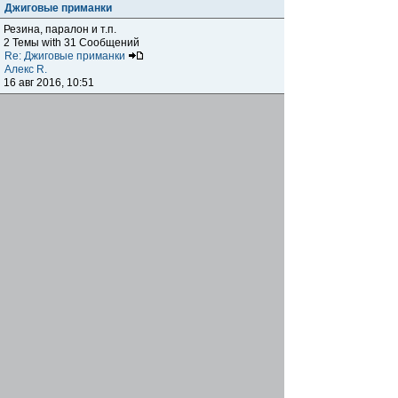
Джиговые приманки
Резина, паралон и т.п.
2 Темы with 31 Сообщений
Re: Джиговые приманки
Алекс R.
16 авг 2016, 10:51
Приманки
0 Темы with 0 Сообщений
Нет сообщений
Отчеты о рыбалках
Отчеты о рыбалках
Отчеты об одно-двухдневных выездах на рыбалку
25 Темы with 534 Сообщений
Летний спиннинг 2017г.
DmK
21 июн 2017, 11:34
Отчеты о "серьезных" выездах на рыбалку
Отчеты о "серьёзных" выездах (fishing trip), например,
на волгу, Камчатку, Карелию и т.п.
14 Темы with 51 Сообщений
р.Дон 2016 лето
DmK
08 июл 2016, 15:46