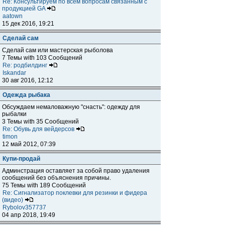
Re: Консультируем по всем вопросам связанным с
продукцией GA
aatown
15 дек 2016, 19:21
Сделай сам
Сделай сам или мастерская рыболова
7 Темы with 103 Сообщений
Re: родбилдинг
Iskandar
30 авг 2016, 12:12
Одежда рыбака
Обсуждаем немаловажную "снасть": одежду для
рыбалки
3 Темы with 35 Сообщений
Re: Обувь для вейдерсов
timon
12 май 2012, 07:39
Купи-продай
Админстрация оставляет за собой право удаления
сообщений без объяснения причины.
75 Темы with 189 Сообщений
Re: Сигнализатор поклевки для резинки и фидера
(видео)
Rybolov357737
04 апр 2018, 19:49