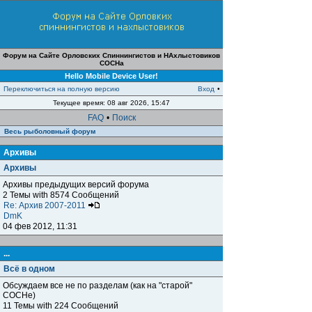
Форум на Сайте Орловских Спиннингистов и НАхлыстовиков
СОСНа
Hello Mobile Device User!
Переключиться на полную версию
Вход
•
Текущее время: 08 авг 2026, 15:47
FAQ
•
Поиск
Весь рыболовный форум
Архивы
Архивы
Архивы предыдущих версий форума
2 Темы with 8574 Сообщений
Re: Архив 2007-2011
DmK
04 фев 2012, 11:31
...
Всё в одном
Обсуждаем все не по разделам (как на "старой"
СОСНе)
11 Темы with 224 Сообщений