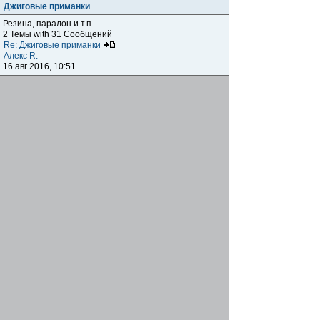
Джиговые приманки
Резина, паралон и т.п.
2 Темы with 31 Сообщений
Re: Джиговые приманки
Алекс R.
16 авг 2016, 10:51
Приманки
0 Темы with 0 Сообщений
Нет сообщений
Отчеты о рыбалках
Отчеты о рыбалках
Отчеты об одно-двухдневных выездах на рыбалку
25 Темы with 534 Сообщений
Летний спиннинг 2017г.
DmK
21 июн 2017, 11:34
Отчеты о "серьезных" выездах на рыбалку
Отчеты о "серьёзных" выездах (fishing trip), например,
на волгу, Камчатку, Карелию и т.п.
14 Темы with 51 Сообщений
р.Дон 2016 лето
DmK
08 июл 2016, 15:46