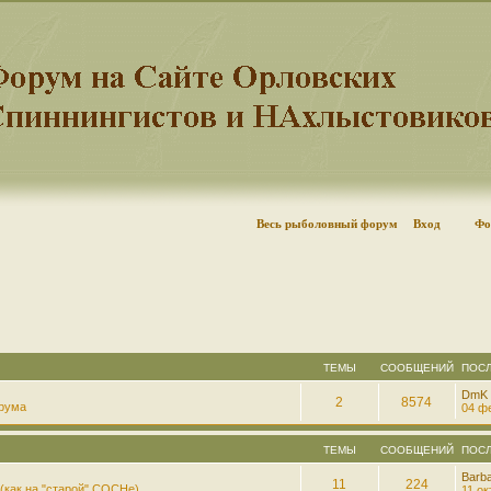
Весь рыболовный форум
Вход
Фо
ТЕМЫ
СООБЩЕНИЙ
ПОС
DmK
2
8574
рума
04 фе
ТЕМЫ
СООБЩЕНИЙ
ПОС
Barb
11
224
(как на "старой" СОСНе)
11 ок