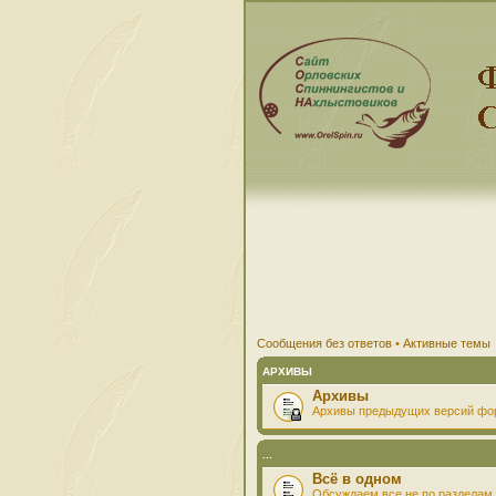
Сообщения без ответов
•
Активные темы
АРХИВЫ
Архивы
Архивы предыдущих версий фо
...
Всё в одном
Обсуждаем все не по разделам 