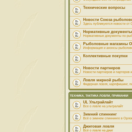
Технические вопросы
Новости Союза рыболов
Здесь публикуются новости от
Нормативные документы
Нормативные документы по ры
Рыболовные магазины О
Информация и анонсы рыболов
Коллективные покупки
Новости партнеров
Новости партнеров и партеров и
Ловля мирной рыбы
Фидерная ловля, карпфишинг, по
ТЕХНИКА, ТАКТИКА ЛОВЛИ, ПРИМАНКИ
UL Ультрайлайт
Все о ловле на ультралайт
Зимний спиннинг
Всё о зимнем спиннинге в Орло
Джиговая ловля
Всё о ловле на джиг