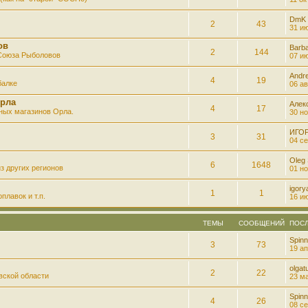
DmK
2
43
31 ию
ов
Barb
2
144
 Союза Рыболовов
07 ию
Andre
4
19
балке
06 ав
рла
Алек
4
17
ных магазинов Орла.
30 но
ИГО
3
31
04 се
Oleg
6
1648
з других регионов
01 но
igory
1
1
плавок и т.п.
16 ию
ТЕМЫ
СООБЩЕНИЙ
ПОС
Spinn
3
73
19 ап
olgatu
2
22
вской области
23 ма
Spinn
4
26
08 се