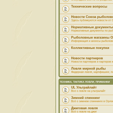
Технические вопросы
Новости Союза рыболов
Здесь публикуются новости от
Нормативные документы
Нормативные документы по ры
Рыболовные магазины О
Информация и анонсы рыболов
Коллективные покупки
Новости партнеров
Новости партнеров и партеров и
Ловля мирной рыбы
Фидерная ловля, карпфишинг, по
ТЕХНИКА, ТАКТИКА ЛОВЛИ, ПРИМАНКИ
UL Ультрайлайт
Все о ловле на ультралайт
Зимний спиннинг
Всё о зимнем спиннинге в Орло
Джиговая ловля
Всё о ловле на джиг