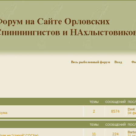
Весь рыболовный форум
Вход
Фо
ТЕМЫ
СООБЩЕНИЙ
ПОС
DmK
2
8574
рума
04 фе
ТЕМЫ
СООБЩЕНИЙ
ПОС
Barb
11
224
(как на "старой" СОСНе)
11 ок