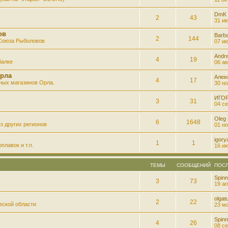
DmK
2
43
31 ию
ов
Barb
2
144
 Союза Рыболовов
07 ию
Andre
4
19
балке
06 ав
рла
Алек
4
17
ных магазинов Орла.
30 но
ИГО
3
31
04 се
Oleg
6
1648
з других регионов
01 но
igory
1
1
плавок и т.п.
16 ию
ТЕМЫ
СООБЩЕНИЙ
ПОС
Spinn
3
73
19 ап
olgatu
2
22
вской области
23 ма
Spinn
4
26
08 се