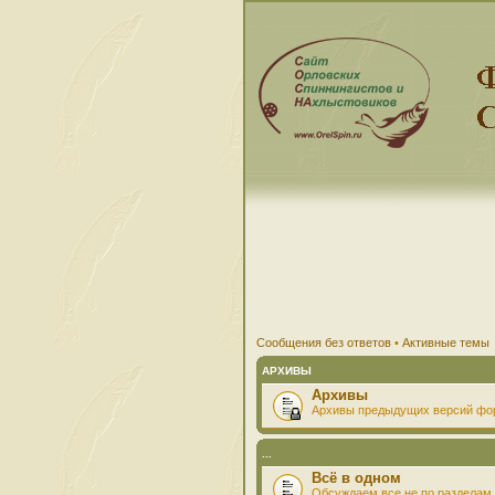
Сообщения без ответов
•
Активные темы
АРХИВЫ
Архивы
Архивы предыдущих версий фо
...
Всё в одном
Обсуждаем все не по разделам 