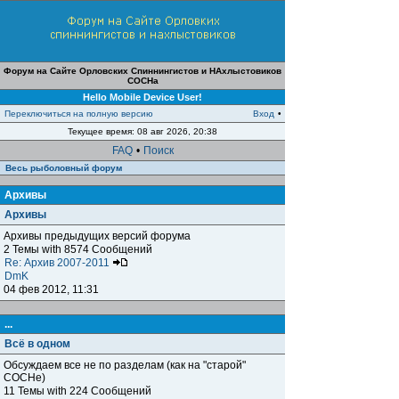
Форум на Сайте Орловских Спиннингистов и НАхлыстовиков
СОСНа
Hello Mobile Device User!
Переключиться на полную версию
Вход
•
Текущее время: 08 авг 2026, 20:38
FAQ
•
Поиск
Весь рыболовный форум
Архивы
Архивы
Архивы предыдущих версий форума
2 Темы with 8574 Сообщений
Re: Архив 2007-2011
DmK
04 фев 2012, 11:31
...
Всё в одном
Обсуждаем все не по разделам (как на "старой"
СОСНе)
11 Темы with 224 Сообщений