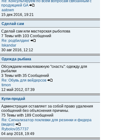
Re: Консультируем по всем вопросам связанным с
продукцией GA
aatown
15 дек 2016, 19:21
Сделай сам
Сделай сам или мастерская рыболова
7 Темы with 103 Сообщений
Re: родбилдинг
Iskandar
30 авг 2016, 12:12
Одежда рыбака
Обсуждаем немаловажную "снасть": одежду для
рыбалки
3 Темы with 35 Сообщений
Re: Обувь для вейдерсов
timon
12 май 2012, 07:39
Купи-продай
Админстрация оставляет за собой право удаления
сообщений без объяснения причины.
75 Темы with 189 Сообщений
Re: Сигнализатор поклевки для резинки и фидера
(видео)
Rybolov357737
04 апр 2018, 19:49