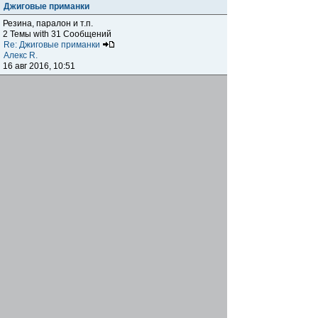
Джиговые приманки
Резина, паралон и т.п.
2 Темы with 31 Сообщений
Re: Джиговые приманки
Алекс R.
16 авг 2016, 10:51
Приманки
0 Темы with 0 Сообщений
Нет сообщений
Отчеты о рыбалках
Отчеты о рыбалках
Отчеты об одно-двухдневных выездах на рыбалку
25 Темы with 534 Сообщений
Летний спиннинг 2017г.
DmK
21 июн 2017, 11:34
Отчеты о "серьезных" выездах на рыбалку
Отчеты о "серьёзных" выездах (fishing trip), например,
на волгу, Камчатку, Карелию и т.п.
14 Темы with 51 Сообщений
р.Дон 2016 лето
DmK
08 июл 2016, 15:46