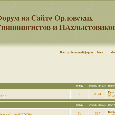
Весь рыболовный форум
Вход
Фо
ТЕМЫ
СООБЩЕНИЙ
ПОС
DmK
2
8574
рума
04 фе
ТЕМЫ
СООБЩЕНИЙ
ПОС
Barb
11
224
(как на "старой" СОСНе)
11 ок