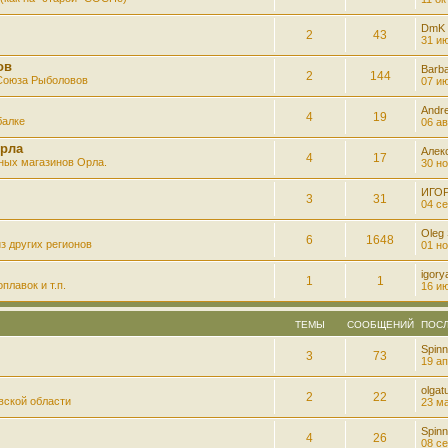
DmK
2
43
31 ию
ов
Barb
2
144
 Союза Рыболовов
07 ию
Andre
4
19
балке
06 ав
рла
Алек
4
17
ных магазинов Орла.
30 но
ИГО
3
31
04 се
Oleg
6
1648
з других регионов
01 но
igory
1
1
плавок и т.п.
16 ию
ТЕМЫ
СООБЩЕНИЙ
ПОС
Spinn
3
73
19 ап
olgatu
2
22
вской области
23 ма
Spinn
4
26
08 се