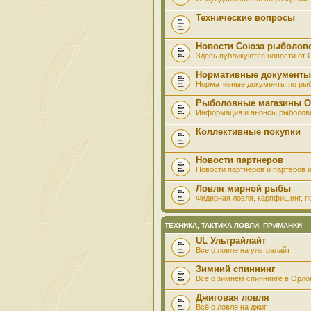
Технические вопросы
Новости Союза рыболов
Здесь публикуются новости от
Нормативные документы
Нормативные документы по ры
Рыболовные магазины О
Информация и анонсы рыболов
Коллективные покупки
Новости партнеров
Новости партнеров и партеров и
Ловля мирной рыбы
Фидерная ловля, карпфишинг, по
ТЕХНИКА, ТАКТИКА ЛОВЛИ, ПРИМАНКИ
UL Ультрайлайт
Все о ловле на ультралайт
Зимний спиннинг
Всё о зимнем спиннинге в Орло
Джиговая ловля
Всё о ловле на джиг