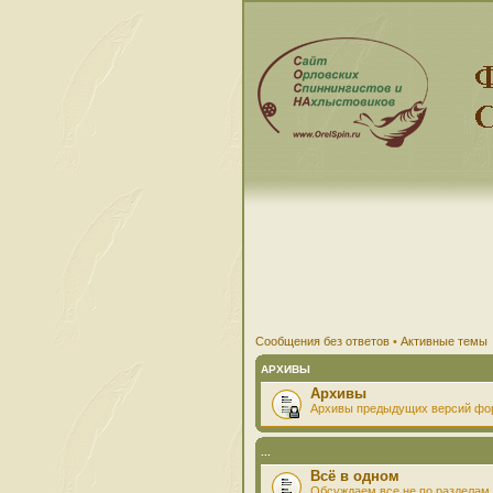
Сообщения без ответов
•
Активные темы
АРХИВЫ
Архивы
Архивы предыдущих версий фо
...
Всё в одном
Обсуждаем все не по разделам 