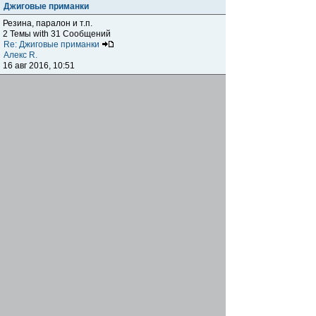
Джиговые приманки
Резина, паралон и т.п.
2 Темы with 31 Сообщений
Re: Джиговые приманки
Алекс R.
16 авг 2016, 10:51
Приманки
0 Темы with 0 Сообщений
Нет сообщений
Отчеты о рыбалках
Отчеты о рыбалках
Отчеты об одно-двухдневных выездах на рыбалку
25 Темы with 534 Сообщений
Летний спиннинг 2017г.
DmK
21 июн 2017, 11:34
Отчеты о "серьезных" выездах на рыбалку
Отчеты о "серьёзных" выездах (fishing trip), например,
на волгу, Камчатку, Карелию и т.п.
14 Темы with 51 Сообщений
р.Дон 2016 лето
DmK
08 июл 2016, 15:46