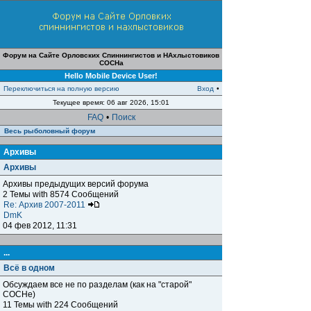
Форум на Сайте Орловских Спиннингистов и НАхлыстовиков
СОСНа
Hello Mobile Device User!
Переключиться на полную версию
Вход
•
Текущее время: 06 авг 2026, 15:01
FAQ
•
Поиск
Весь рыболовный форум
Архивы
Архивы
Архивы предыдущих версий форума
2 Темы with 8574 Сообщений
Re: Архив 2007-2011
DmK
04 фев 2012, 11:31
...
Всё в одном
Обсуждаем все не по разделам (как на "старой"
СОСНе)
11 Темы with 224 Сообщений