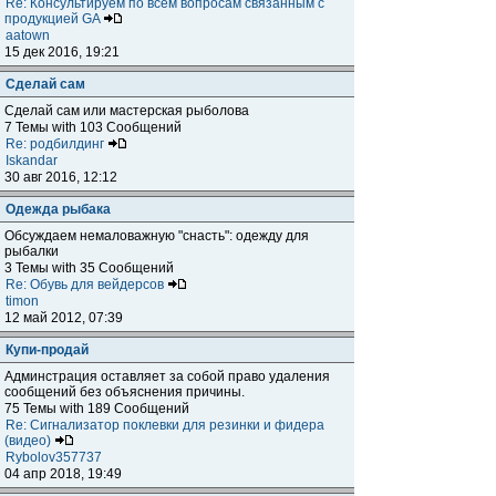
Re: Консультируем по всем вопросам связанным с
продукцией GA
aatown
15 дек 2016, 19:21
Сделай сам
Сделай сам или мастерская рыболова
7 Темы with 103 Сообщений
Re: родбилдинг
Iskandar
30 авг 2016, 12:12
Одежда рыбака
Обсуждаем немаловажную "снасть": одежду для
рыбалки
3 Темы with 35 Сообщений
Re: Обувь для вейдерсов
timon
12 май 2012, 07:39
Купи-продай
Админстрация оставляет за собой право удаления
сообщений без объяснения причины.
75 Темы with 189 Сообщений
Re: Сигнализатор поклевки для резинки и фидера
(видео)
Rybolov357737
04 апр 2018, 19:49