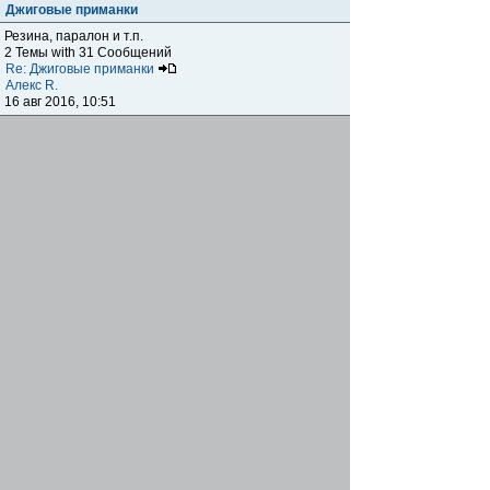
Джиговые приманки
Резина, паралон и т.п.
2 Темы with 31 Сообщений
Re: Джиговые приманки
Алекс R.
16 авг 2016, 10:51
Приманки
0 Темы with 0 Сообщений
Нет сообщений
Отчеты о рыбалках
Отчеты о рыбалках
Отчеты об одно-двухдневных выездах на рыбалку
25 Темы with 534 Сообщений
Летний спиннинг 2017г.
DmK
21 июн 2017, 11:34
Отчеты о "серьезных" выездах на рыбалку
Отчеты о "серьёзных" выездах (fishing trip), например,
на волгу, Камчатку, Карелию и т.п.
14 Темы with 51 Сообщений
р.Дон 2016 лето
DmK
08 июл 2016, 15:46