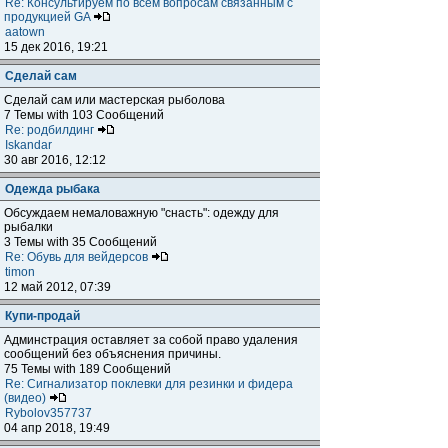
Re: Консультируем по всем вопросам связанным с
продукцией GA
aatown
15 дек 2016, 19:21
Сделай сам
Сделай сам или мастерская рыболова
7 Темы with 103 Сообщений
Re: родбилдинг
Iskandar
30 авг 2016, 12:12
Одежда рыбака
Обсуждаем немаловажную "снасть": одежду для
рыбалки
3 Темы with 35 Сообщений
Re: Обувь для вейдерсов
timon
12 май 2012, 07:39
Купи-продай
Админстрация оставляет за собой право удаления
сообщений без объяснения причины.
75 Темы with 189 Сообщений
Re: Сигнализатор поклевки для резинки и фидера
(видео)
Rybolov357737
04 апр 2018, 19:49