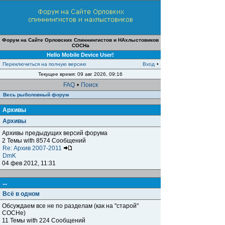
Форум на Сайте Орловских Спиннингистов и НАхлыстовиков
СОСНа
Hello Mobile Device User!
Переключиться на полную версию
Вход
•
Текущее время: 09 авг 2026, 09:16
FAQ
•
Поиск
Весь рыболовный форум
Архивы
Архивы
Архивы предыдущих версий форума
2 Темы with 8574 Сообщений
Re: Архив 2007-2011
DmK
04 фев 2012, 11:31
...
Всё в одном
Обсуждаем все не по разделам (как на "старой"
СОСНе)
11 Темы with 224 Сообщений