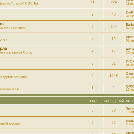
11
224
(как на "старой" СОСНе)
11 ок
DmK
2
43
31 ию
ов
Barb
2
144
 Союза Рыболовов
07 ию
Andre
4
19
балке
06 ав
рла
Алек
4
17
ных магазинов Орла.
30 но
ИГО
3
31
04 се
Oleg
6
1648
з других регионов
01 но
igory
1
1
плавок и т.п.
16 ию
ТЕМЫ
СООБЩЕНИЙ
ПОС
Spinn
3
73
19 ап
olgatu
2
22
вской области
23 ма
Spinn