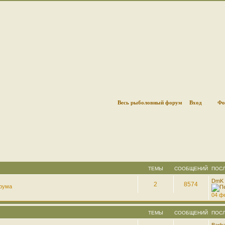
Весь рыболовный форум
Вход
Фо
ТЕМЫ
СООБЩЕНИЙ
ПОС
DmK
2
8574
рума
04 фе
ТЕМЫ
СООБЩЕНИЙ
ПОС
Barb