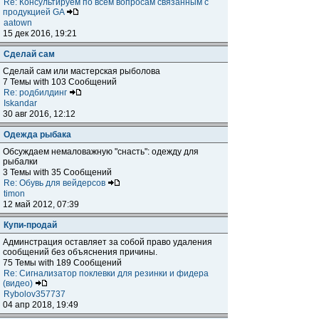
Re: Консультируем по всем вопросам связанным с
продукцией GA
aatown
15 дек 2016, 19:21
Сделай сам
Сделай сам или мастерская рыболова
7 Темы with 103 Сообщений
Re: родбилдинг
Iskandar
30 авг 2016, 12:12
Одежда рыбака
Обсуждаем немаловажную "снасть": одежду для
рыбалки
3 Темы with 35 Сообщений
Re: Обувь для вейдерсов
timon
12 май 2012, 07:39
Купи-продай
Админстрация оставляет за собой право удаления
сообщений без объяснения причины.
75 Темы with 189 Сообщений
Re: Сигнализатор поклевки для резинки и фидера
(видео)
Rybolov357737
04 апр 2018, 19:49