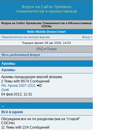
Форум на Сайте Орловских Спиннингистов и НАхлыстовиков
СОСНа
Hello Mobile Device User!
Переключиться на полную версию
Вход
•
Текущее время: 09 авг 2026, 14:03
FAQ
•
Поиск
Весь рыболовный форум
Архивы
Архивы
Архивы предыдущих версий форума
2 Темы with 8574 Сообщений
Re: Архив 2007-2011
DmK
04 фев 2012, 11:31
...
Всё в одном
Обсуждаем все не по разделам (как на "старой"
СОСНе)
11 Темы with 224 Сообщений