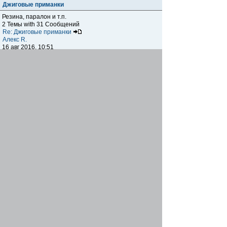
Джиговые приманки
Резина, паралон и т.п.
2 Темы with 31 Сообщений
Re: Джиговые приманки
Алекс R.
16 авг 2016, 10:51
Приманки
0 Темы with 0 Сообщений
Нет сообщений
Отчеты о рыбалках
Отчеты о рыбалках
Отчеты об одно-двухдневных выездах на рыбалку
25 Темы with 534 Сообщений
Летний спиннинг 2017г.
DmK
21 июн 2017, 11:34
Отчеты о "серьезных" выездах на рыбалку
Отчеты о "серьёзных" выездах (fishing trip), например,
на волгу, Камчатку, Карелию и т.п.
14 Темы with 51 Сообщений
р.Дон 2016 лето
DmK
08 июл 2016, 15:46