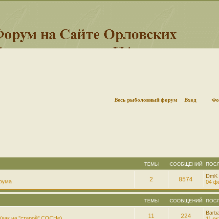
Весь рыболовный форум
Вход
Фо
ТЕМЫ
СООБЩЕНИЙ
ПОС
DmK
2
8574
рума
04 фе
ТЕМЫ
СООБЩЕНИЙ
ПОС
Barb
11
224
(как на "старой" СОСНе)
11 ок