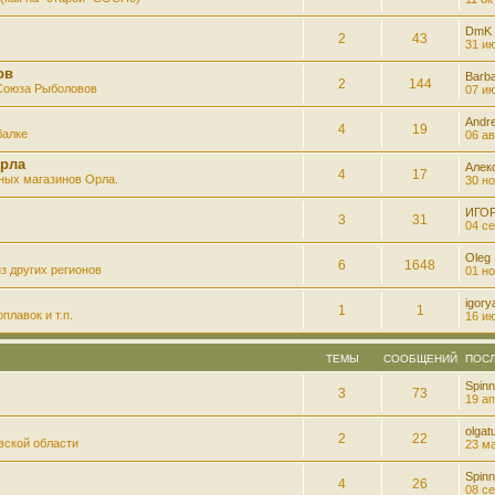
DmK
2
43
31 ию
ов
Barb
2
144
 Союза Рыболовов
07 ию
Andre
4
19
балке
06 ав
рла
Алек
4
17
ных магазинов Орла.
30 но
ИГО
3
31
04 се
Oleg
6
1648
з других регионов
01 но
igory
1
1
плавок и т.п.
16 ию
ТЕМЫ
СООБЩЕНИЙ
ПОС
Spinn
3
73
19 ап
olgatu
2
22
вской области
23 ма
Spinn
4
26
08 се