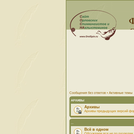
Сообщения без ответов
•
Активные темы
АРХИВЫ
Архивы
Архивы предыдущих версий фо
...
Всё в одном
Обсуждаем все не по разделам 