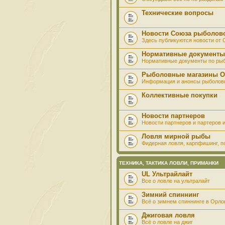
Технические вопросы
Новости Союза рыболов
Здесь публикуются новости от
Нормативные документы
Нормативные документы по ры
Рыболовные магазины О
Информация и анонсы рыболов
Коллективные покупки
Новости партнеров
Новости партнеров и партеров и
Ловля мирной рыбы
Фидерная ловля, карпфишинг, по
ТЕХНИКА, ТАКТИКА ЛОВЛИ, ПРИМАНКИ
UL Ультрайлайт
Все о ловле на ультралайт
Зимний спиннинг
Всё о зимнем спиннинге в Орло
Джиговая ловля
Всё о ловле на джиг