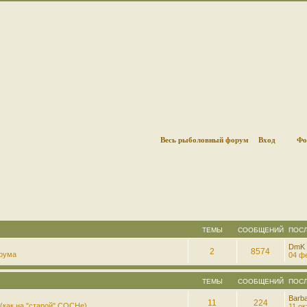
Весь рыболовный форум
Вход
Фо
ТЕМЫ
СООБЩЕНИЙ
ПОС
DmK
2
8574
рума
04 фе
ТЕМЫ
СООБЩЕНИЙ
ПОС
Barb
11
224
(как на "старой" СОСНе)
11 ок