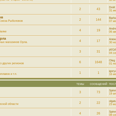
DmK
2
43
31 ию
ов
Barb
2
144
 Союза Рыболовов
07 ию
Andre
4
19
балке
06 ав
рла
Алек
4
17
ных магазинов Орла.
30 но
ИГО
3
31
04 се
Oleg
6
1648
з других регионов
01 но
igory
1
1
плавок и т.п.
16 ию
ТЕМЫ
СООБЩЕНИЙ
ПОС
Spinn
3
73
19 ап
olgatu
2
22
вской области
23 ма
Spinn
4
26
08 се