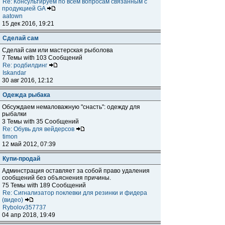
Re: Консультируем по всем вопросам связанным с
продукцией GA
aatown
15 дек 2016, 19:21
Сделай сам
Сделай сам или мастерская рыболова
7 Темы with 103 Сообщений
Re: родбилдинг
Iskandar
30 авг 2016, 12:12
Одежда рыбака
Обсуждаем немаловажную "снасть": одежду для
рыбалки
3 Темы with 35 Сообщений
Re: Обувь для вейдерсов
timon
12 май 2012, 07:39
Купи-продай
Админстрация оставляет за собой право удаления
сообщений без объяснения причины.
75 Темы with 189 Сообщений
Re: Сигнализатор поклевки для резинки и фидера
(видео)
Rybolov357737
04 апр 2018, 19:49