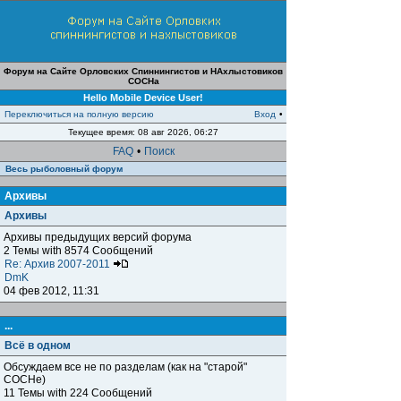
Форум на Сайте Орловских Спиннингистов и НАхлыстовиков
СОСНа
Hello Mobile Device User!
Переключиться на полную версию
Вход
•
Текущее время: 08 авг 2026, 06:27
FAQ
•
Поиск
Весь рыболовный форум
Архивы
Архивы
Архивы предыдущих версий форума
2 Темы with 8574 Сообщений
Re: Архив 2007-2011
DmK
04 фев 2012, 11:31
...
Всё в одном
Обсуждаем все не по разделам (как на "старой"
СОСНе)
11 Темы with 224 Сообщений