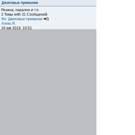
Джиговые приманки
Резина, паралон и т.п.
2 Темы with 31 Сообщений
Re: Джиговые приманки
Алекс R.
16 авг 2016, 10:51
Приманки
0 Темы with 0 Сообщений
Нет сообщений
Отчеты о рыбалках
Отчеты о рыбалках
Отчеты об одно-двухдневных выездах на рыбалку
25 Темы with 534 Сообщений
Летний спиннинг 2017г.
DmK
21 июн 2017, 11:34
Отчеты о "серьезных" выездах на рыбалку
Отчеты о "серьёзных" выездах (fishing trip), например,
на волгу, Камчатку, Карелию и т.п.
14 Темы with 51 Сообщений
р.Дон 2016 лето
DmK
08 июл 2016, 15:46