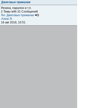
Джиговые приманки
Резина, паралон и т.п.
2 Темы with 31 Сообщений
Re: Джиговые приманки
Алекс R.
16 авг 2016, 10:51
Приманки
0 Темы with 0 Сообщений
Нет сообщений
Отчеты о рыбалках
Отчеты о рыбалках
Отчеты об одно-двухдневных выездах на рыбалку
25 Темы with 534 Сообщений
Летний спиннинг 2017г.
DmK
21 июн 2017, 11:34
Отчеты о "серьезных" выездах на рыбалку
Отчеты о "серьёзных" выездах (fishing trip), например,
на волгу, Камчатку, Карелию и т.п.
14 Темы with 51 Сообщений
р.Дон 2016 лето
DmK
08 июл 2016, 15:46