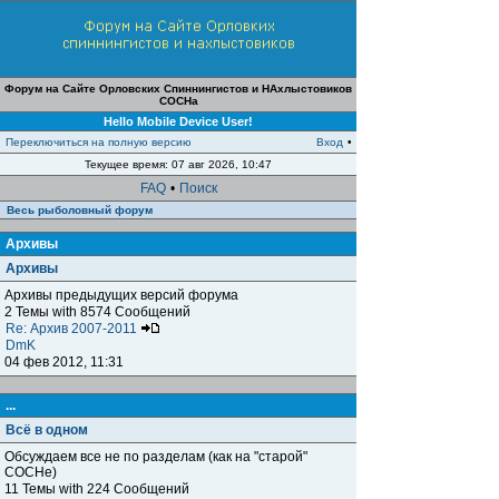
Форум на Сайте Орловских Спиннингистов и НАхлыстовиков
СОСНа
Hello Mobile Device User!
Переключиться на полную версию
Вход
•
Текущее время: 07 авг 2026, 10:47
FAQ
•
Поиск
Весь рыболовный форум
Архивы
Архивы
Архивы предыдущих версий форума
2 Темы with 8574 Сообщений
Re: Архив 2007-2011
DmK
04 фев 2012, 11:31
...
Всё в одном
Обсуждаем все не по разделам (как на "старой"
СОСНе)
11 Темы with 224 Сообщений