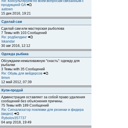
Re: Консультируем по всем вопросам связанным с
продукцией GA
aatown
15 дек 2016, 19:21
Сделай сам
Сделай сам или мастерская рыболова
7 Темы with 103 Сообщений
Re: родбилдинг
Iskandar
30 авг 2016, 12:12
Одежда рыбака
Обсуждаем немаловажную "снасть": одежду для
рыбалки
3 Темы with 35 Сообщений
Re: Обувь для вейдерсов
timon
12 май 2012, 07:39
Купи-продай
Админстрация оставляет за собой право удаления
сообщений без объяснения причины.
75 Темы with 189 Сообщений
Re: Сигнализатор поклевки для резинки и фидера
(видео)
Rybolov357737
04 апр 2018, 19:49