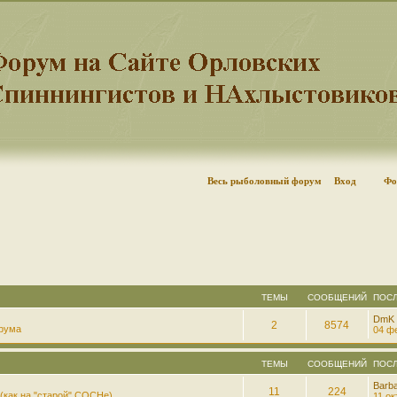
Весь рыболовный форум
Вход
Фо
ТЕМЫ
СООБЩЕНИЙ
ПОС
DmK
2
8574
рума
04 фе
ТЕМЫ
СООБЩЕНИЙ
ПОС
Barb
11
224
(как на "старой" СОСНе)
11 ок