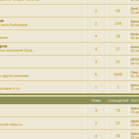
DmK
2
43
31 ию
ов
Barb
2
144
 Союза Рыболовов
07 ию
Andre
4
19
балке
06 ав
рла
Алек
4
17
ных магазинов Орла.
30 но
ИГО
3
31
04 се
Oleg
6
1648
з других регионов
01 но
igory
1
1
плавок и т.п.
16 ию
ТЕМЫ
СООБЩЕНИЙ
ПОС
Spinn
3
73
19 ап
olgatu
2
22
вской области
23 ма
Spinn
4
26
08 се