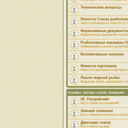
Технические вопросы
Новости Союза рыболов
Здесь публикуются новости от
Нормативные документы
Нормативные документы по ры
Рыболовные магазины О
Информация и анонсы рыболов
Коллективные покупки
Новости партнеров
Новости партнеров и партеров и
Ловля мирной рыбы
Фидерная ловля, карпфишинг, по
ТЕХНИКА, ТАКТИКА ЛОВЛИ, ПРИМАНКИ
UL Ультрайлайт
Все о ловле на ультралайт
Зимний спиннинг
Всё о зимнем спиннинге в Орло
Джиговая ловля
Всё о ловле на джиг