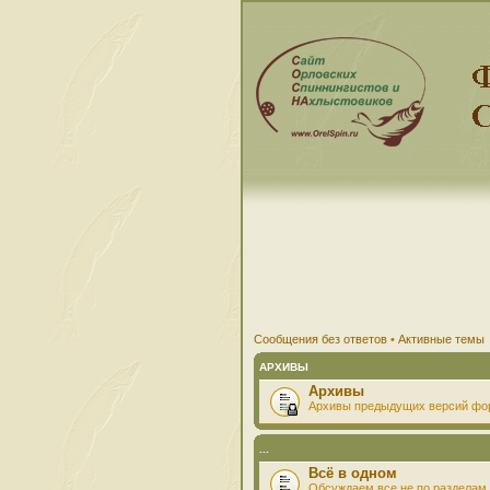
Сообщения без ответов
•
Активные темы
АРХИВЫ
Архивы
Архивы предыдущих версий фо
...
Всё в одном
Обсуждаем все не по разделам 