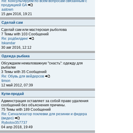
Re: Консультируем по всем вопросам связанным с
продукцией GA
aatown
15 дек 2016, 19:21
Сделай сам
Сделай сам или мастерская рыболова
7 Темы with 103 Сообщений
Re: родбилдинг
Iskandar
30 авг 2016, 12:12
Одежда рыбака
Обсуждаем немаловажную "снасть": одежду для
рыбалки
3 Темы with 35 Сообщений
Re: Обувь для вейдерсов
timon
12 май 2012, 07:39
Купи-продай
Админстрация оставляет за собой право удаления
сообщений без объяснения причины.
75 Темы with 189 Сообщений
Re: Сигнализатор поклевки для резинки и фидера
(видео)
Rybolov357737
04 апр 2018, 19:49