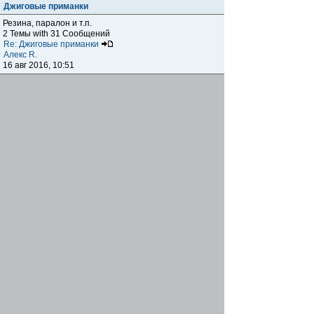
Джиговые приманки
Резина, паралон и т.п.
2 Темы with 31 Сообщений
Re: Джиговые приманки
Алекс R.
16 авг 2016, 10:51
Приманки
0 Темы with 0 Сообщений
Нет сообщений
Отчеты о рыбалках
Отчеты о рыбалках
Отчеты об одно-двухдневных выездах на рыбалку
25 Темы with 534 Сообщений
Летний спиннинг 2017г.
DmK
21 июн 2017, 11:34
Отчеты о "серьезных" выездах на рыбалку
Отчеты о "серьёзных" выездах (fishing trip), например,
на волгу, Камчатку, Карелию и т.п.
14 Темы with 51 Сообщений
р.Дон 2016 лето
DmK
08 июл 2016, 15:46