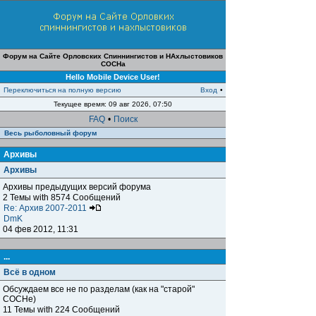
Форум на Сайте Орловских Спиннингистов и НАхлыстовиков
СОСНа
Hello Mobile Device User!
Переключиться на полную версию
Вход
•
Текущее время: 09 авг 2026, 07:50
FAQ
•
Поиск
Весь рыболовный форум
Архивы
Архивы
Архивы предыдущих версий форума
2 Темы with 8574 Сообщений
Re: Архив 2007-2011
DmK
04 фев 2012, 11:31
...
Всё в одном
Обсуждаем все не по разделам (как на "старой"
СОСНе)
11 Темы with 224 Сообщений