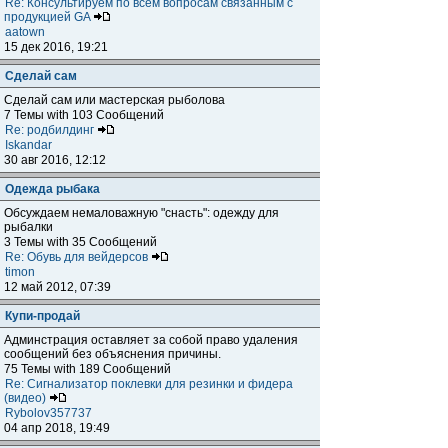
Re: Консультируем по всем вопросам связанным с
продукцией GA
aatown
15 дек 2016, 19:21
Сделай сам
Сделай сам или мастерская рыболова
7 Темы with 103 Сообщений
Re: родбилдинг
Iskandar
30 авг 2016, 12:12
Одежда рыбака
Обсуждаем немаловажную "снасть": одежду для
рыбалки
3 Темы with 35 Сообщений
Re: Обувь для вейдерсов
timon
12 май 2012, 07:39
Купи-продай
Админстрация оставляет за собой право удаления
сообщений без объяснения причины.
75 Темы with 189 Сообщений
Re: Сигнализатор поклевки для резинки и фидера
(видео)
Rybolov357737
04 апр 2018, 19:49