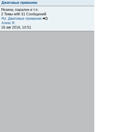
Джиговые приманки
Резина, паралон и т.п.
2 Темы with 31 Сообщений
Re: Джиговые приманки
Алекс R.
16 авг 2016, 10:51
Приманки
0 Темы with 0 Сообщений
Нет сообщений
Отчеты о рыбалках
Отчеты о рыбалках
Отчеты об одно-двухдневных выездах на рыбалку
25 Темы with 534 Сообщений
Летний спиннинг 2017г.
DmK
21 июн 2017, 11:34
Отчеты о "серьезных" выездах на рыбалку
Отчеты о "серьёзных" выездах (fishing trip), например,
на волгу, Камчатку, Карелию и т.п.
14 Темы with 51 Сообщений
р.Дон 2016 лето
DmK
08 июл 2016, 15:46