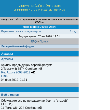
Форум на Сайте Орловских Спиннингистов и НАхлыстовиков
СОСНа
Hello Mobile Device User!
Переключиться на полную версию
Вход
•
Текущее время: 07 авг 2026, 19:51
FAQ
•
Поиск
Весь рыболовный форум
Архивы
Архивы
Архивы предыдущих версий форума
2 Темы with 8574 Сообщений
Re: Архив 2007-2011
DmK
04 фев 2012, 11:31
...
Всё в одном
Обсуждаем все не по разделам (как на "старой"
СОСНе)
11 Темы with 224 Сообщений