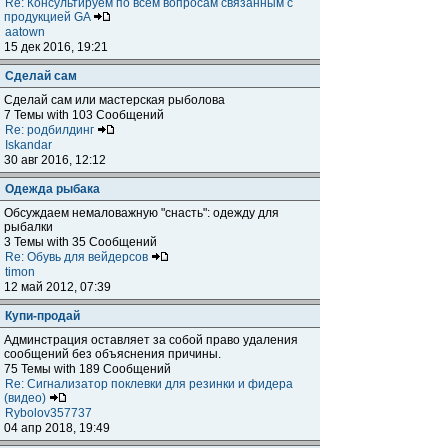
Re: Консультируем по всем вопросам связанным с
продукцией GA
aatown
15 дек 2016, 19:21
Сделай сам
Сделай сам или мастерская рыболова
7 Темы with 103 Сообщений
Re: родбилдинг
Iskandar
30 авг 2016, 12:12
Одежда рыбака
Обсуждаем немаловажную "снасть": одежду для
рыбалки
3 Темы with 35 Сообщений
Re: Обувь для вейдерсов
timon
12 май 2012, 07:39
Купи-продай
Админстрация оставляет за собой право удаления
сообщений без объяснения причины.
75 Темы with 189 Сообщений
Re: Сигнализатор поклевки для резинки и фидера
(видео)
Rybolov357737
04 апр 2018, 19:49