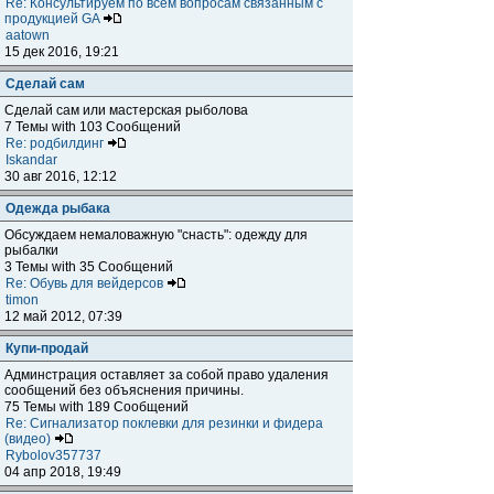
Re: Консультируем по всем вопросам связанным с
продукцией GA
aatown
15 дек 2016, 19:21
Сделай сам
Сделай сам или мастерская рыболова
7 Темы with 103 Сообщений
Re: родбилдинг
Iskandar
30 авг 2016, 12:12
Одежда рыбака
Обсуждаем немаловажную "снасть": одежду для
рыбалки
3 Темы with 35 Сообщений
Re: Обувь для вейдерсов
timon
12 май 2012, 07:39
Купи-продай
Админстрация оставляет за собой право удаления
сообщений без объяснения причины.
75 Темы with 189 Сообщений
Re: Сигнализатор поклевки для резинки и фидера
(видео)
Rybolov357737
04 апр 2018, 19:49