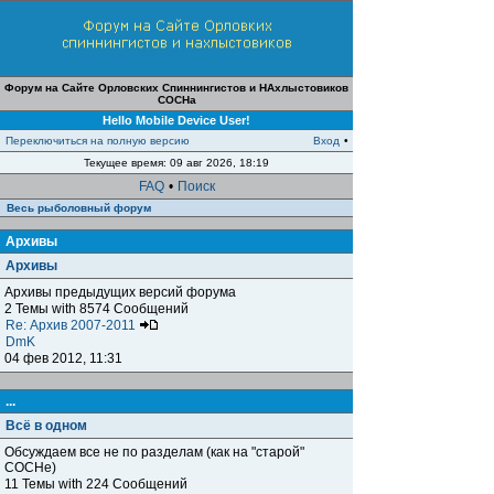
Форум на Сайте Орловских Спиннингистов и НАхлыстовиков
СОСНа
Hello Mobile Device User!
Переключиться на полную версию
Вход
•
Текущее время: 09 авг 2026, 18:19
FAQ
•
Поиск
Весь рыболовный форум
Архивы
Архивы
Архивы предыдущих версий форума
2 Темы with 8574 Сообщений
Re: Архив 2007-2011
DmK
04 фев 2012, 11:31
...
Всё в одном
Обсуждаем все не по разделам (как на "старой"
СОСНе)
11 Темы with 224 Сообщений