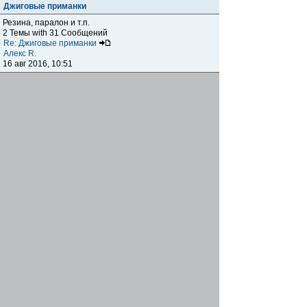
Джиговые приманки
Резина, паралон и т.п.
2 Темы with 31 Сообщений
Re: Джиговые приманки
Алекс R.
16 авг 2016, 10:51
Приманки
0 Темы with 0 Сообщений
Нет сообщений
Отчеты о рыбалках
Отчеты о рыбалках
Отчеты об одно-двухдневных выездах на рыбалку
25 Темы with 534 Сообщений
Летний спиннинг 2017г.
DmK
21 июн 2017, 11:34
Отчеты о "серьезных" выездах на рыбалку
Отчеты о "серьёзных" выездах (fishing trip), например,
на волгу, Камчатку, Карелию и т.п.
14 Темы with 51 Сообщений
р.Дон 2016 лето
DmK
08 июл 2016, 15:46