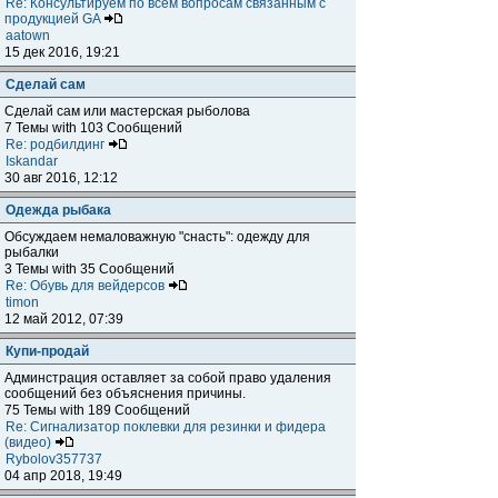
Re: Консультируем по всем вопросам связанным с
продукцией GA
aatown
15 дек 2016, 19:21
Сделай сам
Сделай сам или мастерская рыболова
7 Темы with 103 Сообщений
Re: родбилдинг
Iskandar
30 авг 2016, 12:12
Одежда рыбака
Обсуждаем немаловажную "снасть": одежду для
рыбалки
3 Темы with 35 Сообщений
Re: Обувь для вейдерсов
timon
12 май 2012, 07:39
Купи-продай
Админстрация оставляет за собой право удаления
сообщений без объяснения причины.
75 Темы with 189 Сообщений
Re: Сигнализатор поклевки для резинки и фидера
(видео)
Rybolov357737
04 апр 2018, 19:49