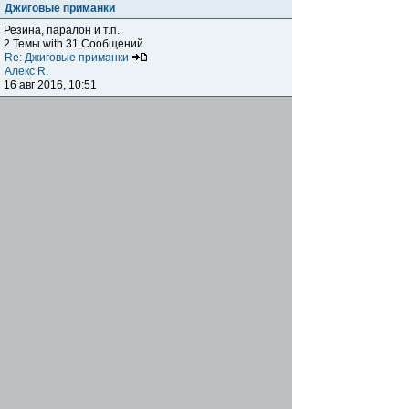
Джиговые приманки
Резина, паралон и т.п.
2 Темы with 31 Сообщений
Re: Джиговые приманки
Алекс R.
16 авг 2016, 10:51
Приманки
0 Темы with 0 Сообщений
Нет сообщений
Отчеты о рыбалках
Отчеты о рыбалках
Отчеты об одно-двухдневных выездах на рыбалку
25 Темы with 534 Сообщений
Летний спиннинг 2017г.
DmK
21 июн 2017, 11:34
Отчеты о "серьезных" выездах на рыбалку
Отчеты о "серьёзных" выездах (fishing trip), например,
на волгу, Камчатку, Карелию и т.п.
14 Темы with 51 Сообщений
р.Дон 2016 лето
DmK
08 июл 2016, 15:46