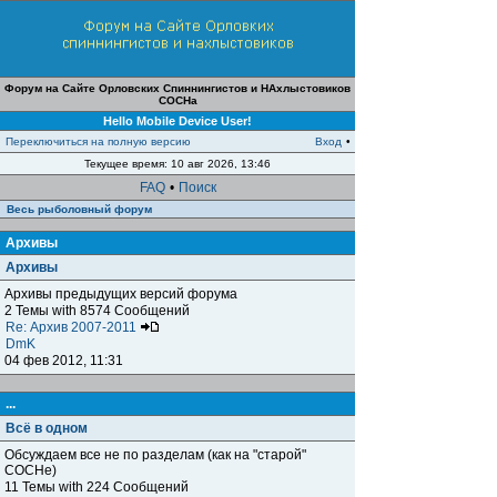
Форум на Сайте Орловских Спиннингистов и НАхлыстовиков
СОСНа
Hello Mobile Device User!
Переключиться на полную версию
Вход
•
Текущее время: 10 авг 2026, 13:46
FAQ
•
Поиск
Весь рыболовный форум
Архивы
Архивы
Архивы предыдущих версий форума
2 Темы with 8574 Сообщений
Re: Архив 2007-2011
DmK
04 фев 2012, 11:31
...
Всё в одном
Обсуждаем все не по разделам (как на "старой"
СОСНе)
11 Темы with 224 Сообщений