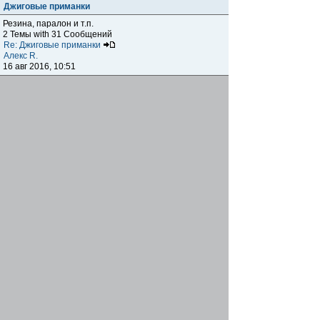
Джиговые приманки
Резина, паралон и т.п.
2 Темы with 31 Сообщений
Re: Джиговые приманки
Алекс R.
16 авг 2016, 10:51
Приманки
0 Темы with 0 Сообщений
Нет сообщений
Отчеты о рыбалках
Отчеты о рыбалках
Отчеты об одно-двухдневных выездах на рыбалку
25 Темы with 534 Сообщений
Летний спиннинг 2017г.
DmK
21 июн 2017, 11:34
Отчеты о "серьезных" выездах на рыбалку
Отчеты о "серьёзных" выездах (fishing trip), например,
на волгу, Камчатку, Карелию и т.п.
14 Темы with 51 Сообщений
р.Дон 2016 лето
DmK
08 июл 2016, 15:46