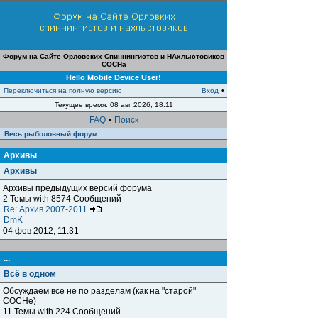
Форум на Сайте Орловских Спиннингистов и НАхлыстовиков
СОСНа
Hello Mobile Device User!
Переключиться на полную версию
Вход
•
Текущее время: 08 авг 2026, 18:11
FAQ
•
Поиск
Весь рыболовный форум
Архивы
Архивы
Архивы предыдущих версий форума
2 Темы with 8574 Сообщений
Re: Архив 2007-2011
DmK
04 фев 2012, 11:31
...
Всё в одном
Обсуждаем все не по разделам (как на "старой"
СОСНе)
11 Темы with 224 Сообщений