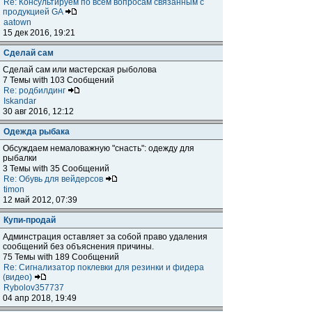
Re: Консультируем по всем вопросам связанным с
продукцией GA
aatown
15 дек 2016, 19:21
Сделай сам
Сделай сам или мастерская рыболова
7 Темы with 103 Сообщений
Re: родбилдинг
Iskandar
30 авг 2016, 12:12
Одежда рыбака
Обсуждаем немаловажную "снасть": одежду для
рыбалки
3 Темы with 35 Сообщений
Re: Обувь для вейдерсов
timon
12 май 2012, 07:39
Купи-продай
Админстрация оставляет за собой право удаления
сообщений без объяснения причины.
75 Темы with 189 Сообщений
Re: Сигнализатор поклевки для резинки и фидера
(видео)
Rybolov357737
04 апр 2018, 19:49