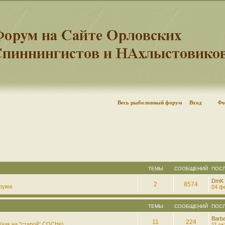
Весь рыболовный форум
Вход
Фо
ТЕМЫ
СООБЩЕНИЙ
ПОС
DmK
2
8574
рума
04 фе
ТЕМЫ
СООБЩЕНИЙ
ПОС
Barb
11
224
(как на "старой" СОСНе)
11 ок