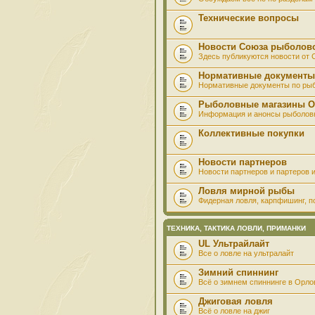
Технические вопросы
Новости Союза рыболов
Здесь публикуются новости от
Нормативные документы
Нормативные документы по ры
Рыболовные магазины О
Информация и анонсы рыболов
Коллективные покупки
Новости партнеров
Новости партнеров и партеров и
Ловля мирной рыбы
Фидерная ловля, карпфишинг, по
ТЕХНИКА, ТАКТИКА ЛОВЛИ, ПРИМАНКИ
UL Ультрайлайт
Все о ловле на ультралайт
Зимний спиннинг
Всё о зимнем спиннинге в Орло
Джиговая ловля
Всё о ловле на джиг