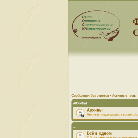
Сообщения без ответов
•
Активные темы
АРХИВЫ
Архивы
Архивы предыдущих версий фо
...
Всё в одном
Обсуждаем все не по разделам 