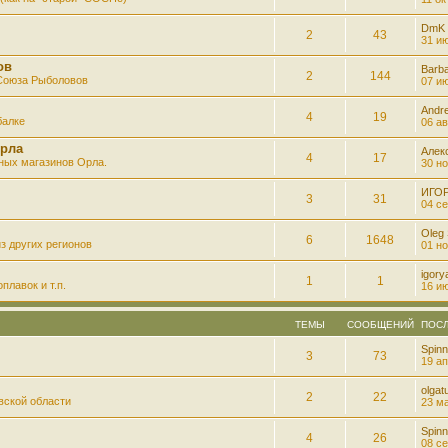
DmK
2
43
31 ию
ов
Barb
2
144
 Союза Рыболовов
07 ию
Andre
4
19
балке
06 ав
рла
Алек
4
17
ных магазинов Орла.
30 но
ИГО
3
31
04 се
Oleg
6
1648
з других регионов
01 но
igory
1
1
плавок и т.п.
16 ию
ТЕМЫ
СООБЩЕНИЙ
ПОС
Spinn
3
73
19 ап
olgatu
2
22
вской области
23 ма
Spinn
4
26
08 се