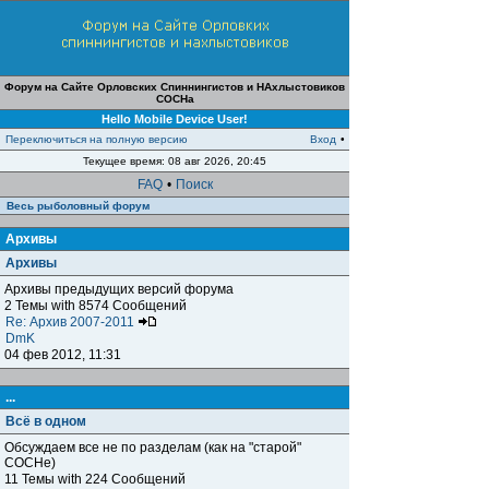
Форум на Сайте Орловских Спиннингистов и НАхлыстовиков
СОСНа
Hello Mobile Device User!
Переключиться на полную версию
Вход
•
Текущее время: 08 авг 2026, 20:45
FAQ
•
Поиск
Весь рыболовный форум
Архивы
Архивы
Архивы предыдущих версий форума
2 Темы with 8574 Сообщений
Re: Архив 2007-2011
DmK
04 фев 2012, 11:31
...
Всё в одном
Обсуждаем все не по разделам (как на "старой"
СОСНе)
11 Темы with 224 Сообщений