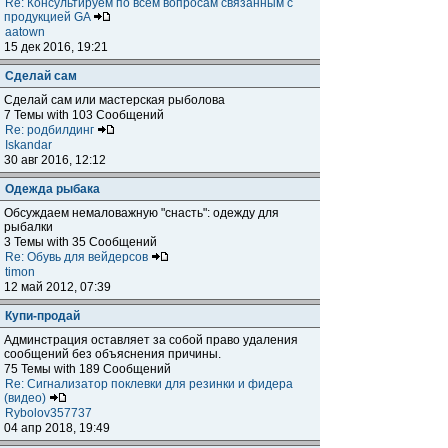
Re: Консультируем по всем вопросам связанным с
продукцией GA
aatown
15 дек 2016, 19:21
Сделай сам
Сделай сам или мастерская рыболова
7 Темы with 103 Сообщений
Re: родбилдинг
Iskandar
30 авг 2016, 12:12
Одежда рыбака
Обсуждаем немаловажную "снасть": одежду для
рыбалки
3 Темы with 35 Сообщений
Re: Обувь для вейдерсов
timon
12 май 2012, 07:39
Купи-продай
Админстрация оставляет за собой право удаления
сообщений без объяснения причины.
75 Темы with 189 Сообщений
Re: Сигнализатор поклевки для резинки и фидера
(видео)
Rybolov357737
04 апр 2018, 19:49