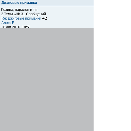
Джиговые приманки
Резина, паралон и т.п.
2 Темы with 31 Сообщений
Re: Джиговые приманки
Алекс R.
16 авг 2016, 10:51
Приманки
0 Темы with 0 Сообщений
Нет сообщений
Отчеты о рыбалках
Отчеты о рыбалках
Отчеты об одно-двухдневных выездах на рыбалку
25 Темы with 534 Сообщений
Летний спиннинг 2017г.
DmK
21 июн 2017, 11:34
Отчеты о "серьезных" выездах на рыбалку
Отчеты о "серьёзных" выездах (fishing trip), например,
на волгу, Камчатку, Карелию и т.п.
14 Темы with 51 Сообщений
р.Дон 2016 лето
DmK
08 июл 2016, 15:46