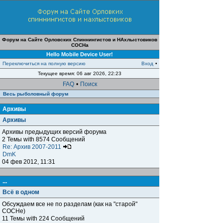
Форум на Сайте Орловских Спиннингистов и НАхлыстовиков
СОСНа
Hello Mobile Device User!
Переключиться на полную версию
Вход
•
Текущее время: 06 авг 2026, 22:23
FAQ
•
Поиск
Весь рыболовный форум
Архивы
Архивы
Архивы предыдущих версий форума
2 Темы with 8574 Сообщений
Re: Архив 2007-2011
DmK
04 фев 2012, 11:31
...
Всё в одном
Обсуждаем все не по разделам (как на "старой"
СОСНе)
11 Темы with 224 Сообщений