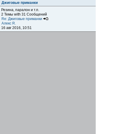
Джиговые приманки
Резина, паралон и т.п.
2 Темы with 31 Сообщений
Re: Джиговые приманки
Алекс R.
16 авг 2016, 10:51
Приманки
0 Темы with 0 Сообщений
Нет сообщений
Отчеты о рыбалках
Отчеты о рыбалках
Отчеты об одно-двухдневных выездах на рыбалку
25 Темы with 534 Сообщений
Летний спиннинг 2017г.
DmK
21 июн 2017, 11:34
Отчеты о "серьезных" выездах на рыбалку
Отчеты о "серьёзных" выездах (fishing trip), например,
на волгу, Камчатку, Карелию и т.п.
14 Темы with 51 Сообщений
р.Дон 2016 лето
DmK
08 июл 2016, 15:46