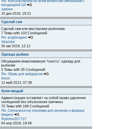
Re: Консультируем по всем вопросам связанным с
продукцией GA
aatown
15 дек 2016, 19:21
Сделай сам
Сделай сам или мастерская рыболова
7 Темы with 103 Сообщений
Re: родбилдинг
Iskandar
30 авг 2016, 12:12
Одежда рыбака
Обсуждаем немаловажную "снасть": одежду для
рыбалки
3 Темы with 35 Сообщений
Re: Обувь для вейдерсов
timon
12 май 2012, 07:39
Купи-продай
Админстрация оставляет за собой право удаления
сообщений без объяснения причины.
75 Темы with 189 Сообщений
Re: Сигнализатор поклевки для резинки и фидера
(видео)
Rybolov357737
04 апр 2018, 19:49